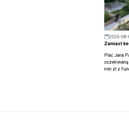
2026-08-
Zamiast bet
Plac Jana Pa
oczekiwaną 
mln zł z Fu