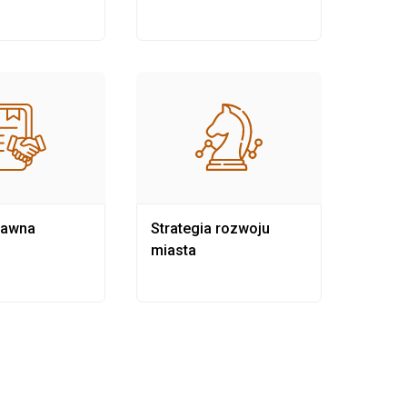
rawna
Strategia rozwoju
Pows
miasta
samo