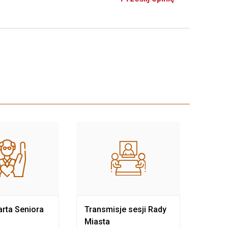
rta Seniora
Transmisje sesji Rady
Rewit
Miasta