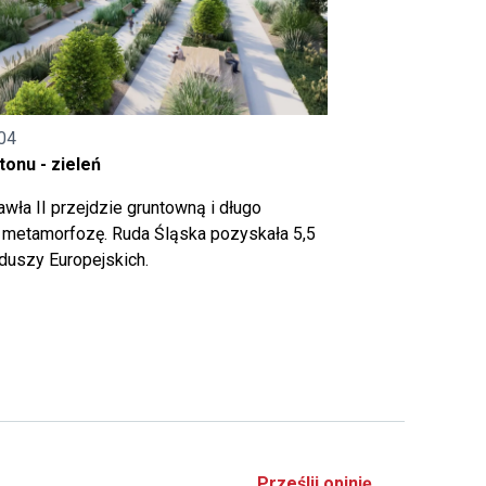
04
onu - zieleń
wła II przejdzie gruntowną i długo
metamorfozę. Ruda Śląska pozyskała 5,5
nduszy Europejskich.
Prześlij opinię