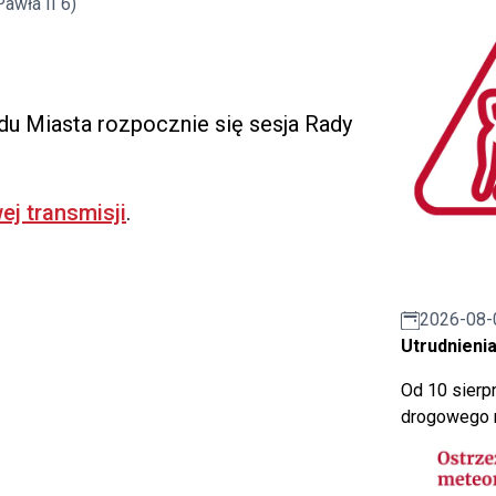
awła II 6)
ędu Miasta rozpocznie się sesja Rady
ej transmisji
.
2026-08-
Utrudnienia
Od 10 sierpn
drogowego n