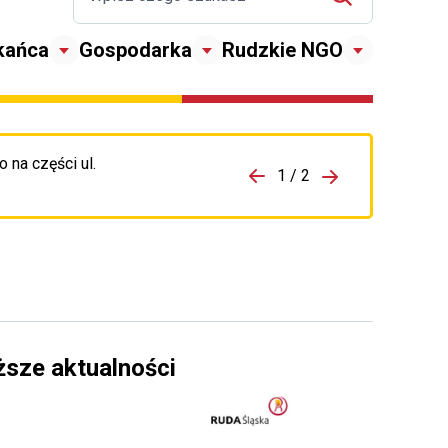
kańca
Gospodarka
Rudzkie NGO
 na części ul.
zejdź do porzpedniego komunikatu
1 / 2
Przejdź do nas
ższe aktualności