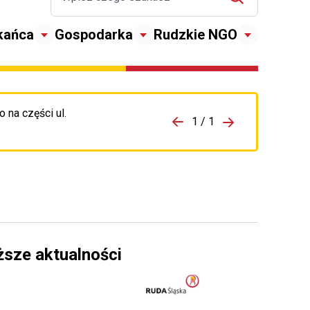
kańca
Gospodarka
Rudzkie NGO
 na części ul.
zejdź do porzpedniego komunikatu
1 / 1
Przejdź do nas
ższe aktualności