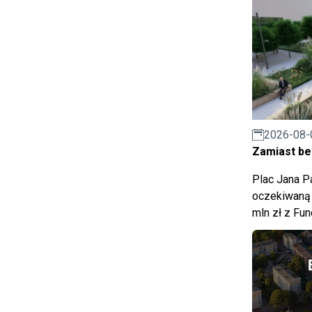
2026-08-
Zamiast bet
Plac Jana Pa
oczekiwaną 
mln zł z Fu