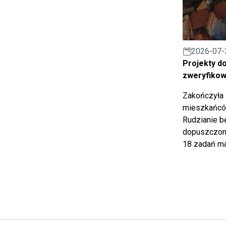
2026-07-
Projekty d
zweryfiko
Zakończyła 
mieszkańców
Rudzianie b
dopuszczony
18 zadań ma