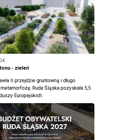
04
onu - zieleń
wła II przejdzie gruntowną i długo
metamorfozę. Ruda Śląska pozyskała 5,5
nduszy Europejskich.