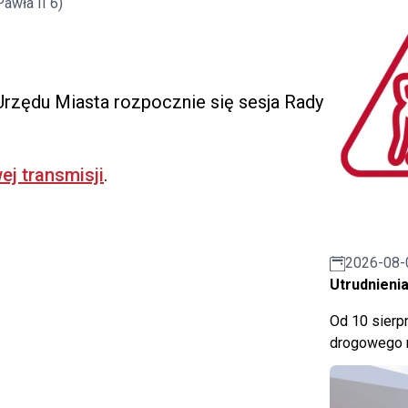
awła II 6)
 Urzędu Miasta rozpocznie się sesja Rady
ej transmisji
.
2026-08-
Utrudnienia
Od 10 sierpn
drogowego n