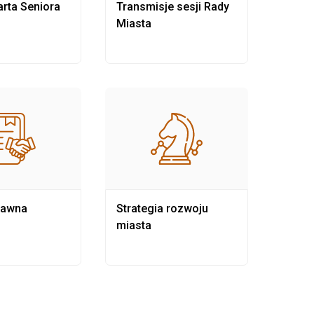
rta Seniora
Transmisje sesji Rady
Rewit
Miasta
rawna
Strategia rozwoju
Pows
miasta
samo