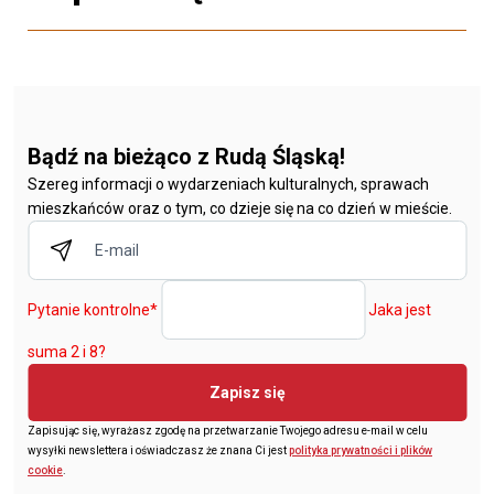
Bądź na bieżąco z Rudą Śląską!
Szereg informacji o wydarzeniach kulturalnych, sprawach
mieszkańców oraz o tym, co dzieje się na co dzień w mieście.
Pytanie kontrolne
*
Jaka jest
suma 2 i 8?
Zapisz się
Zapisując się, wyrażasz zgodę na przetwarzanie Twojego adresu e-mail w celu
wysyłki newslettera i oświadczasz że znana Ci jest
polityka prywatności i plików
cookie
.