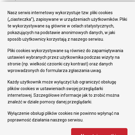
Urząd Miasta
Załatw sprawę
Nasz serwis internetowy wykorzystuje tzw. pliki cookies
Prezydent Miasta
(„ciasteczka”), zapisywane w urządzeniach użytkowników. Pliki
Rada Miasta
te wykorzystywane są głównie w celach statystycznych,
Wydziały
pokazujących na podstawie anonimowych danych, w jaki
Elektroniczna Skrzynka Podawcza
sposób użytkownicy korzystają z naszego serwisu.
Praca w Urzędzie
Pliki cookies wykorzystywane są również do zapamiętywania
Gospodarka
ustawień wybranych przez użytkownika podczas wizyty na
Fundusze europejskie
stronie (np. wielkość czcionki czy kontrast) oraz danych
Środki krajowe
wprowadzonych do formularza zgłaszania uwag.
Oferty inwestycyjne
Strategia Rozwoju Miasta
Każdy użytkownik może wyłączyć lub ograniczyć obsługę
Pozostałe
plików cookies w ustawieniach swojej przeglądarki
Deklaracja dostępności
internetowej. Szczegółowe informacje jak to zrobić można
Dane osobowe
znaleźć w dziale pomocy danej przeglądarki.
Dodaj opinię o witrynie
© Urząd Miasta RUDA Śląska 2023
Wyłączenie obsługi plików cookies nie powinno wpłynąć na
poprawność działania naszego serwisu.
Projekt i wdrożenie - MIGOMEDIA