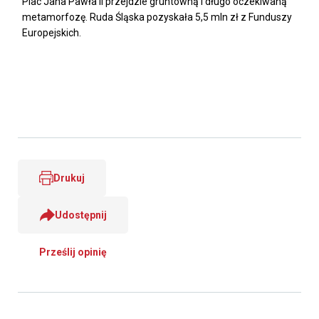
Plac Jana Pawła II przejdzie gruntowną i długo oczekiwaną
metamorfozę. Ruda Śląska pozyskała 5,5 mln zł z Funduszy
Europejskich.
Drukuj
Udostępnij
Prześlij opinię