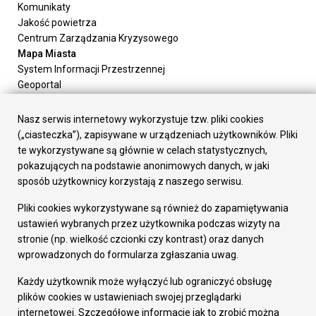
Komunikaty
Jakość powietrza
Centrum Zarządzania Kryzysowego
Mapa Miasta
System Informacji Przestrzennej
Geoportal
Urząd Miasta
Załatw sprawę
Nasz serwis internetowy wykorzystuje tzw. pliki cookies
Prezydent Miasta
(„ciasteczka”), zapisywane w urządzeniach użytkowników. Pliki
Rada Miasta
te wykorzystywane są głównie w celach statystycznych,
Wydziały
pokazujących na podstawie anonimowych danych, w jaki
Elektroniczna Skrzynka Podawcza
sposób użytkownicy korzystają z naszego serwisu.
Praca w Urzędzie
Pliki cookies wykorzystywane są również do zapamiętywania
Gospodarka
ustawień wybranych przez użytkownika podczas wizyty na
Fundusze europejskie
stronie (np. wielkość czcionki czy kontrast) oraz danych
Środki krajowe
wprowadzonych do formularza zgłaszania uwag.
Oferty inwestycyjne
Strategia Rozwoju Miasta
Każdy użytkownik może wyłączyć lub ograniczyć obsługę
Pozostałe
plików cookies w ustawieniach swojej przeglądarki
Deklaracja dostępności
internetowej. Szczegółowe informacje jak to zrobić można