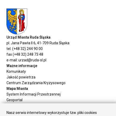
Urząd Miasta Ruda Śląska
pl. Jana Pawła II 6, 41-709 Ruda Śląska
tel. (+48 32) 244 90 00
fax (+48 32) 248 73 48
e-mail: urzad@ruda-sl.pl
Ważne informacje
Komunikaty
Jakość powietrza
Centrum Zarządzania Kryzysowego
Mapa Miasta
System Informacji Przestrzennej
Geoportal
Urząd Miasta
Załatw sprawę
Nasz serwis internetowy wykorzystuje tzw. pliki cookies