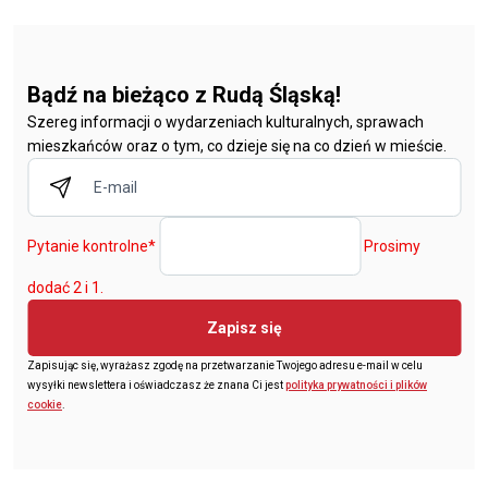
Bądź na bieżąco z Rudą Śląską!
Szereg informacji o wydarzeniach kulturalnych, sprawach
mieszkańców oraz o tym, co dzieje się na co dzień w mieście.
Pytanie kontrolne
*
Prosimy
dodać 2 i 1.
Zapisz się
Zapisując się, wyrażasz zgodę na przetwarzanie Twojego adresu e-mail w celu
wysyłki newslettera i oświadczasz że znana Ci jest
polityka prywatności i plików
cookie
.