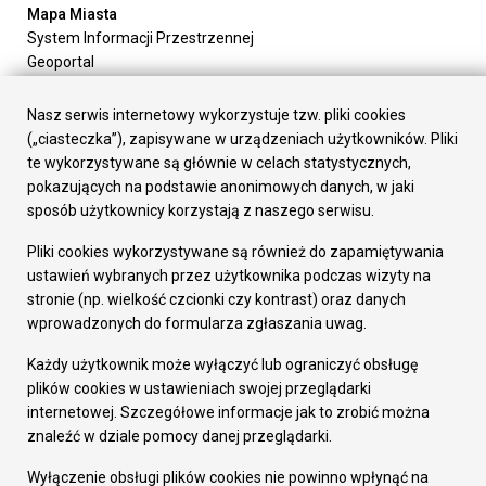
Mapa Miasta
System Informacji Przestrzennej
Geoportal
Urząd Miasta
Załatw sprawę
Nasz serwis internetowy wykorzystuje tzw. pliki cookies
Prezydent Miasta
(„ciasteczka”), zapisywane w urządzeniach użytkowników. Pliki
Rada Miasta
te wykorzystywane są głównie w celach statystycznych,
Wydziały
pokazujących na podstawie anonimowych danych, w jaki
Elektroniczna Skrzynka Podawcza
sposób użytkownicy korzystają z naszego serwisu.
Praca w Urzędzie
Pliki cookies wykorzystywane są również do zapamiętywania
Gospodarka
ustawień wybranych przez użytkownika podczas wizyty na
Fundusze europejskie
stronie (np. wielkość czcionki czy kontrast) oraz danych
Środki krajowe
wprowadzonych do formularza zgłaszania uwag.
Oferty inwestycyjne
Strategia Rozwoju Miasta
Każdy użytkownik może wyłączyć lub ograniczyć obsługę
Pozostałe
plików cookies w ustawieniach swojej przeglądarki
Deklaracja dostępności
internetowej. Szczegółowe informacje jak to zrobić można
Dane osobowe
znaleźć w dziale pomocy danej przeglądarki.
Dodaj opinię o witrynie
© Urząd Miasta RUDA Śląska 2023
Wyłączenie obsługi plików cookies nie powinno wpłynąć na