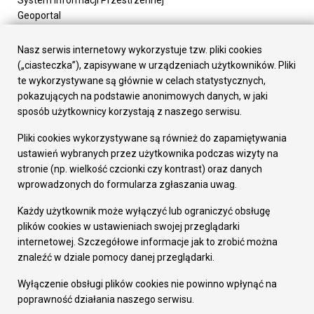
System Informacji Przestrzennej
Geoportal
Urząd Miasta
Załatw sprawę
Nasz serwis internetowy wykorzystuje tzw. pliki cookies
Prezydent Miasta
(„ciasteczka”), zapisywane w urządzeniach użytkowników. Pliki
Rada Miasta
te wykorzystywane są głównie w celach statystycznych,
Wydziały
pokazujących na podstawie anonimowych danych, w jaki
Elektroniczna Skrzynka Podawcza
sposób użytkownicy korzystają z naszego serwisu.
Praca w Urzędzie
Pliki cookies wykorzystywane są również do zapamiętywania
Gospodarka
ustawień wybranych przez użytkownika podczas wizyty na
Fundusze europejskie
stronie (np. wielkość czcionki czy kontrast) oraz danych
Środki krajowe
wprowadzonych do formularza zgłaszania uwag.
Oferty inwestycyjne
Strategia Rozwoju Miasta
Każdy użytkownik może wyłączyć lub ograniczyć obsługę
Pozostałe
plików cookies w ustawieniach swojej przeglądarki
Deklaracja dostępności
internetowej. Szczegółowe informacje jak to zrobić można
Dane osobowe
znaleźć w dziale pomocy danej przeglądarki.
Dodaj opinię o witrynie
© Urząd Miasta RUDA Śląska 2023
Wyłączenie obsługi plików cookies nie powinno wpłynąć na
poprawność działania naszego serwisu.