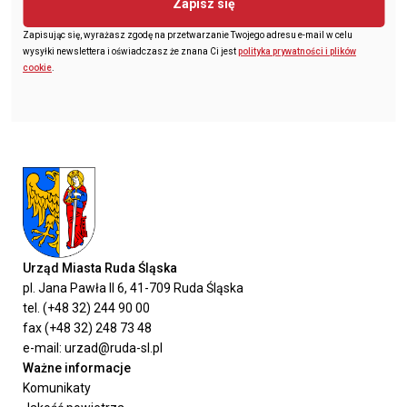
Zapisz się
Zapisując się, wyrażasz zgodę na przetwarzanie Twojego adresu e-mail w celu
wysyłki newslettera i oświadczasz że znana Ci jest
polityka prywatności i plików
cookie
.
Urząd Miasta Ruda Śląska
pl. Jana Pawła II 6, 41-709 Ruda Śląska
tel. (+48 32) 244 90 00
fax (+48 32) 248 73 48
e-mail: urzad@ruda-sl.pl
Ważne informacje
Komunikaty