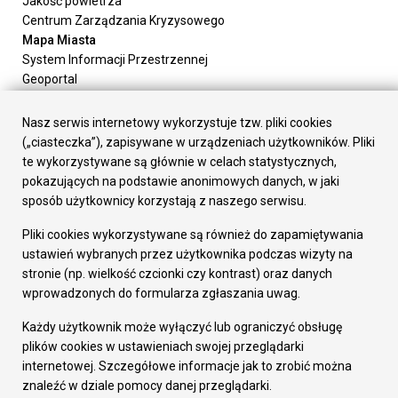
Jakość powietrza
Centrum Zarządzania Kryzysowego
Mapa Miasta
System Informacji Przestrzennej
Geoportal
Urząd Miasta
Załatw sprawę
Nasz serwis internetowy wykorzystuje tzw. pliki cookies
Prezydent Miasta
(„ciasteczka”), zapisywane w urządzeniach użytkowników. Pliki
Rada Miasta
te wykorzystywane są głównie w celach statystycznych,
Wydziały
pokazujących na podstawie anonimowych danych, w jaki
Elektroniczna Skrzynka Podawcza
sposób użytkownicy korzystają z naszego serwisu.
Praca w Urzędzie
Pliki cookies wykorzystywane są również do zapamiętywania
Gospodarka
ustawień wybranych przez użytkownika podczas wizyty na
Fundusze europejskie
stronie (np. wielkość czcionki czy kontrast) oraz danych
Środki krajowe
wprowadzonych do formularza zgłaszania uwag.
Oferty inwestycyjne
Strategia Rozwoju Miasta
Każdy użytkownik może wyłączyć lub ograniczyć obsługę
Pozostałe
plików cookies w ustawieniach swojej przeglądarki
Deklaracja dostępności
internetowej. Szczegółowe informacje jak to zrobić można
Dane osobowe
znaleźć w dziale pomocy danej przeglądarki.
Dodaj opinię o witrynie