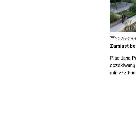
2026-08-
Zamiast bet
Plac Jana Pa
oczekiwaną 
mln zł z Fu