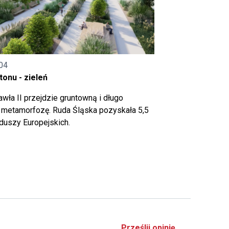
04
onu - zieleń
wła II przejdzie gruntowną i długo
metamorfozę. Ruda Śląska pozyskała 5,5
nduszy Europejskich.
Prześlij opinię