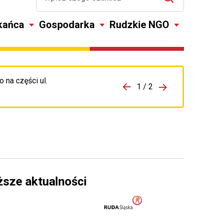
kańca
Gospodarka
Rudzkie NGO
 na części ul.
zejdź do porzpedniego komunikatu
1 / 2
Przejdź do nas
ższe aktualności