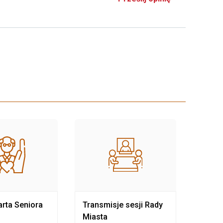
rta Seniora
Transmisje sesji Rady
Rewit
Miasta