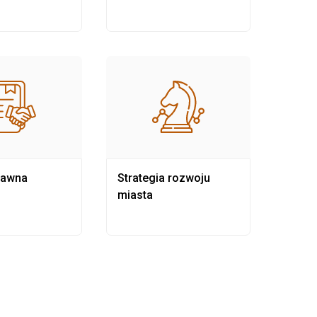
rawna
Strategia rozwoju
Pows
miasta
samo