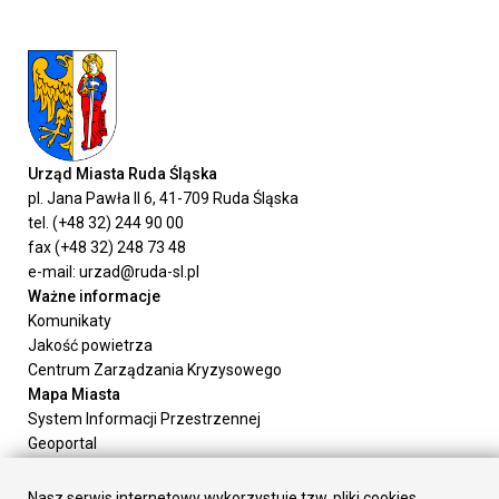
Urząd Miasta Ruda Śląska
pl. Jana Pawła II 6, 41-709 Ruda Śląska
tel. (+48 32) 244 90 00
fax (+48 32) 248 73 48
e-mail: urzad@ruda-sl.pl
Ważne informacje
Komunikaty
Jakość powietrza
Centrum Zarządzania Kryzysowego
Mapa Miasta
System Informacji Przestrzennej
Geoportal
Urząd Miasta
Załatw sprawę
Nasz serwis internetowy wykorzystuje tzw. pliki cookies