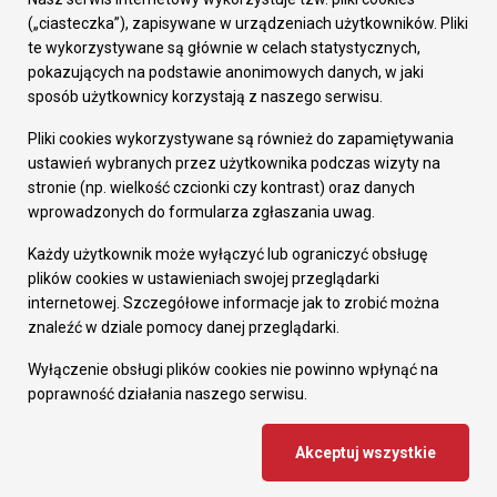
Prezydent Miasta
(„ciasteczka”), zapisywane w urządzeniach użytkowników. Pliki
Rada Miasta
te wykorzystywane są głównie w celach statystycznych,
Wydziały
pokazujących na podstawie anonimowych danych, w jaki
Elektroniczna Skrzynka Podawcza
sposób użytkownicy korzystają z naszego serwisu.
Praca w Urzędzie
Pliki cookies wykorzystywane są również do zapamiętywania
Gospodarka
ustawień wybranych przez użytkownika podczas wizyty na
Fundusze europejskie
stronie (np. wielkość czcionki czy kontrast) oraz danych
Środki krajowe
wprowadzonych do formularza zgłaszania uwag.
Oferty inwestycyjne
Strategia Rozwoju Miasta
Każdy użytkownik może wyłączyć lub ograniczyć obsługę
Pozostałe
plików cookies w ustawieniach swojej przeglądarki
Deklaracja dostępności
internetowej. Szczegółowe informacje jak to zrobić można
Dane osobowe
znaleźć w dziale pomocy danej przeglądarki.
Dodaj opinię o witrynie
© Urząd Miasta RUDA Śląska 2023
Wyłączenie obsługi plików cookies nie powinno wpłynąć na
poprawność działania naszego serwisu.
Projekt i wdrożenie - MIGOMEDIA
Akceptuj wszystkie