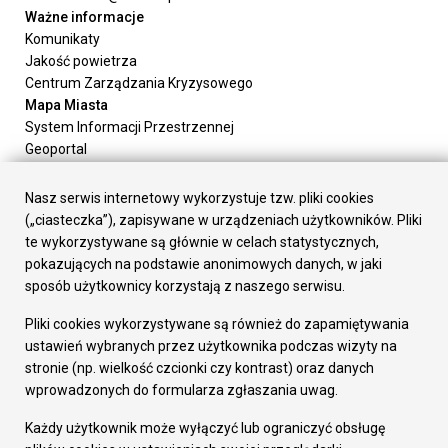
Ważne informacje
Komunikaty
Jakość powietrza
Centrum Zarządzania Kryzysowego
Mapa Miasta
System Informacji Przestrzennej
Geoportal
Urząd Miasta
Załatw sprawę
Nasz serwis internetowy wykorzystuje tzw. pliki cookies
Prezydent Miasta
(„ciasteczka”), zapisywane w urządzeniach użytkowników. Pliki
Rada Miasta
te wykorzystywane są głównie w celach statystycznych,
Wydziały
pokazujących na podstawie anonimowych danych, w jaki
Elektroniczna Skrzynka Podawcza
sposób użytkownicy korzystają z naszego serwisu.
Praca w Urzędzie
Pliki cookies wykorzystywane są również do zapamiętywania
Gospodarka
ustawień wybranych przez użytkownika podczas wizyty na
Fundusze europejskie
stronie (np. wielkość czcionki czy kontrast) oraz danych
Środki krajowe
wprowadzonych do formularza zgłaszania uwag.
Oferty inwestycyjne
Strategia Rozwoju Miasta
Każdy użytkownik może wyłączyć lub ograniczyć obsługę
Pozostałe