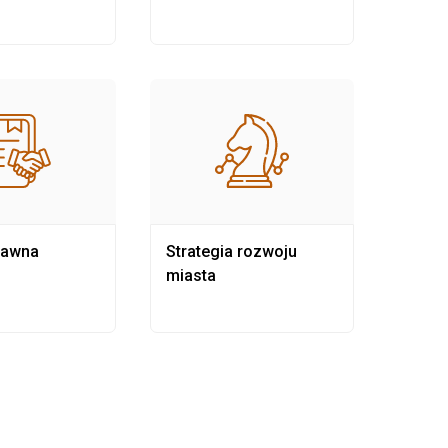
rawna
Strategia rozwoju
Pows
miasta
samo