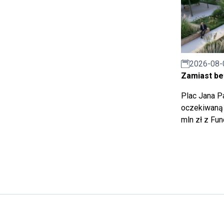
2026-08-
Zamiast bet
Plac Jana Pa
oczekiwaną 
mln zł z Fu