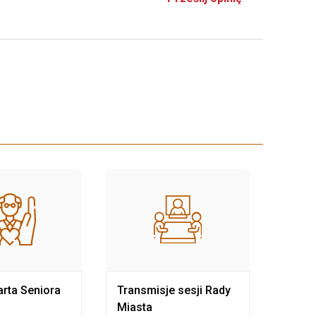
rta Seniora
Transmisje sesji Rady
Rewit
Miasta