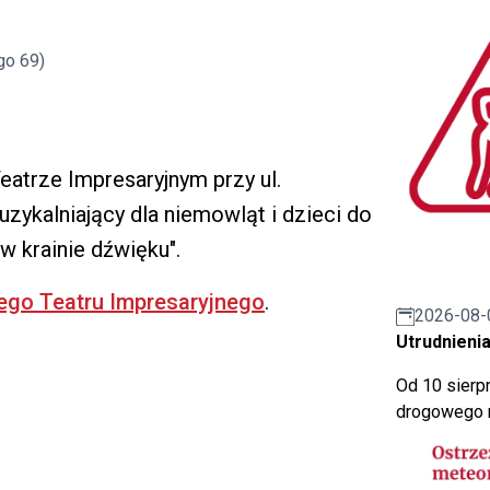
go 69)
eatrze Impresaryjnym przy ul.
zykalniający dla niemowląt i dzieci do
 w krainie dźwięku".
iego Teatru Impresaryjnego
.
2026-08-
Utrudnienia
Od 10 sierpn
drogowego n