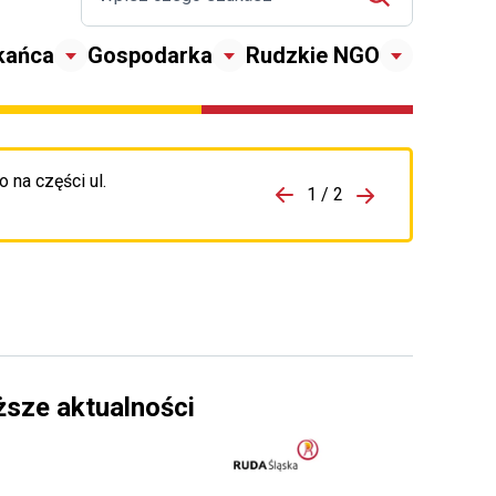
kańca
Gospodarka
Rudzkie NGO
 na części ul.
zejdź do porzpedniego komunikatu
1 / 2
Przejdź do nas
ższe aktualności