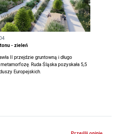
04
onu - zieleń
wła II przejdzie gruntowną i długo
metamorfozę. Ruda Śląska pozyskała 5,5
nduszy Europejskich.
Prześlij opinię