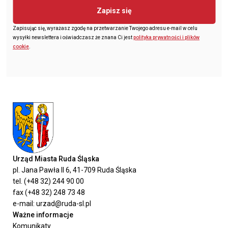
Zapisz się
Zapisując się, wyrażasz zgodę na przetwarzanie Twojego adresu e-mail w celu
wysyłki newslettera i oświadczasz że znana Ci jest
polityka prywatności i plików
cookie
.
Urząd Miasta Ruda Śląska
pl. Jana Pawła II 6, 41-709 Ruda Śląska
tel. (+48 32) 244 90 00
fax (+48 32) 248 73 48
e-mail: urzad@ruda-sl.pl
Ważne informacje
Komunikaty