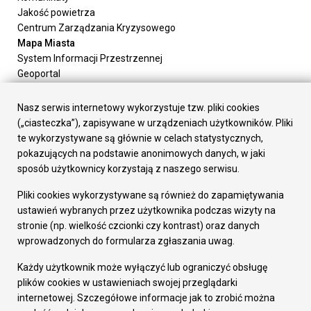
Jakość powietrza
Centrum Zarządzania Kryzysowego
Mapa Miasta
System Informacji Przestrzennej
Geoportal
Urząd Miasta
Załatw sprawę
Nasz serwis internetowy wykorzystuje tzw. pliki cookies
Prezydent Miasta
(„ciasteczka”), zapisywane w urządzeniach użytkowników. Pliki
Rada Miasta
te wykorzystywane są głównie w celach statystycznych,
Wydziały
pokazujących na podstawie anonimowych danych, w jaki
Elektroniczna Skrzynka Podawcza
sposób użytkownicy korzystają z naszego serwisu.
Praca w Urzędzie
Pliki cookies wykorzystywane są również do zapamiętywania
Gospodarka
ustawień wybranych przez użytkownika podczas wizyty na
Fundusze europejskie
stronie (np. wielkość czcionki czy kontrast) oraz danych
Środki krajowe
wprowadzonych do formularza zgłaszania uwag.
Oferty inwestycyjne
Strategia Rozwoju Miasta
Każdy użytkownik może wyłączyć lub ograniczyć obsługę
Pozostałe
plików cookies w ustawieniach swojej przeglądarki
Deklaracja dostępności
internetowej. Szczegółowe informacje jak to zrobić można
Dane osobowe