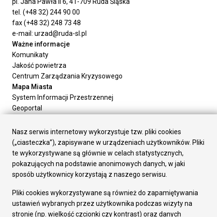
pl. Jana Pawła II 6, 41-709 Ruda Śląska
tel. (+48 32) 244 90 00
fax (+48 32) 248 73 48
e-mail: urzad@ruda-sl.pl
Ważne informacje
Komunikaty
Jakość powietrza
Centrum Zarządzania Kryzysowego
Mapa Miasta
System Informacji Przestrzennej
Geoportal
Urząd Miasta
Załatw sprawę
Nasz serwis internetowy wykorzystuje tzw. pliki cookies
Prezydent Miasta
(„ciasteczka”), zapisywane w urządzeniach użytkowników. Pliki
Rada Miasta
te wykorzystywane są głównie w celach statystycznych,
Wydziały
pokazujących na podstawie anonimowych danych, w jaki
Elektroniczna Skrzynka Podawcza
sposób użytkownicy korzystają z naszego serwisu.
Praca w Urzędzie
Pliki cookies wykorzystywane są również do zapamiętywania
Gospodarka
ustawień wybranych przez użytkownika podczas wizyty na
Fundusze europejskie
stronie (np. wielkość czcionki czy kontrast) oraz danych
Środki krajowe