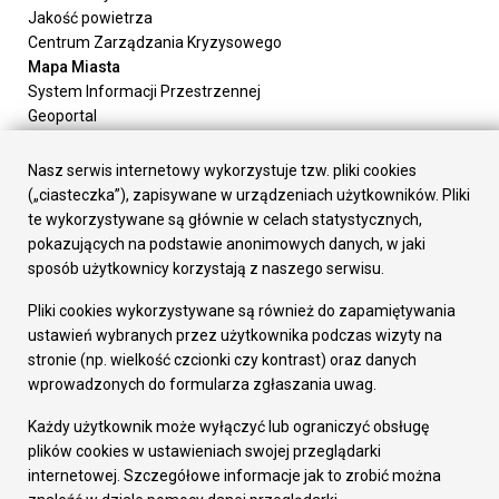
Jakość powietrza
Centrum Zarządzania Kryzysowego
Mapa Miasta
System Informacji Przestrzennej
Geoportal
Urząd Miasta
Załatw sprawę
Nasz serwis internetowy wykorzystuje tzw. pliki cookies
Prezydent Miasta
(„ciasteczka”), zapisywane w urządzeniach użytkowników. Pliki
Rada Miasta
te wykorzystywane są głównie w celach statystycznych,
Wydziały
pokazujących na podstawie anonimowych danych, w jaki
Elektroniczna Skrzynka Podawcza
sposób użytkownicy korzystają z naszego serwisu.
Praca w Urzędzie
Pliki cookies wykorzystywane są również do zapamiętywania
Gospodarka
ustawień wybranych przez użytkownika podczas wizyty na
Fundusze europejskie
stronie (np. wielkość czcionki czy kontrast) oraz danych
Środki krajowe
wprowadzonych do formularza zgłaszania uwag.
Oferty inwestycyjne
Strategia Rozwoju Miasta
Każdy użytkownik może wyłączyć lub ograniczyć obsługę
Pozostałe
plików cookies w ustawieniach swojej przeglądarki
Deklaracja dostępności
internetowej. Szczegółowe informacje jak to zrobić można
Dane osobowe