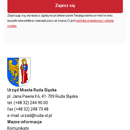
Zapisz się
Zapisując się, wyrażasz zgodę na przetwarzanie Twojego adresu e-mail w celu
wysyłki newslettera i oświadczasz że znana Ci jest
polityka prywatności i plików
cookie
.
Urząd Miasta Ruda Śląska
pl. Jana Pawła II 6, 41-709 Ruda Śląska
tel. (+48 32) 244 90 00
fax (+48 32) 248 73 48
e-mail: urzad@ruda-sl.pl
Ważne informacje
Komunikaty