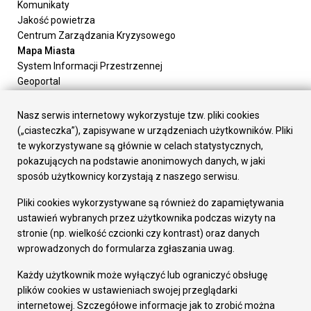
Komunikaty
Jakość powietrza
Centrum Zarządzania Kryzysowego
Mapa Miasta
System Informacji Przestrzennej
Geoportal
Urząd Miasta
Załatw sprawę
Nasz serwis internetowy wykorzystuje tzw. pliki cookies
Prezydent Miasta
(„ciasteczka”), zapisywane w urządzeniach użytkowników. Pliki
Rada Miasta
te wykorzystywane są głównie w celach statystycznych,
Wydziały
pokazujących na podstawie anonimowych danych, w jaki
Elektroniczna Skrzynka Podawcza
sposób użytkownicy korzystają z naszego serwisu.
Praca w Urzędzie
Pliki cookies wykorzystywane są również do zapamiętywania
Gospodarka
ustawień wybranych przez użytkownika podczas wizyty na
Fundusze europejskie
stronie (np. wielkość czcionki czy kontrast) oraz danych
Środki krajowe
wprowadzonych do formularza zgłaszania uwag.
Oferty inwestycyjne
Strategia Rozwoju Miasta
Każdy użytkownik może wyłączyć lub ograniczyć obsługę
Pozostałe
plików cookies w ustawieniach swojej przeglądarki
Deklaracja dostępności
internetowej. Szczegółowe informacje jak to zrobić można
Dane osobowe