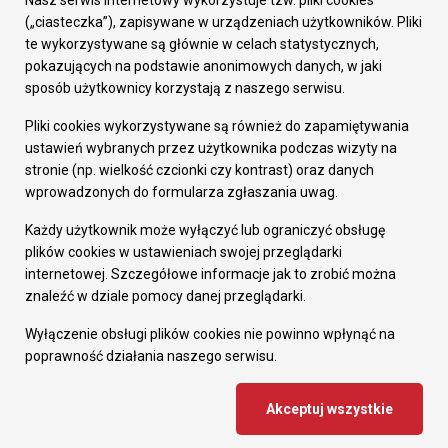
Nasz serwis internetowy wykorzystuje tzw. pliki cookies
Prezydent Miasta
(„ciasteczka”), zapisywane w urządzeniach użytkowników. Pliki
Rada Miasta
te wykorzystywane są głównie w celach statystycznych,
Wydziały
pokazujących na podstawie anonimowych danych, w jaki
Elektroniczna Skrzynka Podawcza
sposób użytkownicy korzystają z naszego serwisu.
Praca w Urzędzie
Pliki cookies wykorzystywane są również do zapamiętywania
Gospodarka
ustawień wybranych przez użytkownika podczas wizyty na
Fundusze europejskie
stronie (np. wielkość czcionki czy kontrast) oraz danych
Środki krajowe
wprowadzonych do formularza zgłaszania uwag.
Oferty inwestycyjne
Strategia Rozwoju Miasta
Każdy użytkownik może wyłączyć lub ograniczyć obsługę
Pozostałe
plików cookies w ustawieniach swojej przeglądarki
Deklaracja dostępności
internetowej. Szczegółowe informacje jak to zrobić można
Dane osobowe
znaleźć w dziale pomocy danej przeglądarki.
Dodaj opinię o witrynie
© Urząd Miasta RUDA Śląska 2023
Wyłączenie obsługi plików cookies nie powinno wpłynąć na
poprawność działania naszego serwisu.
Projekt i wdrożenie - MIGOMEDIA
Akceptuj wszystkie