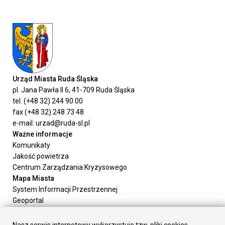
Urząd Miasta Ruda Śląska
pl. Jana Pawła II 6, 41-709 Ruda Śląska
tel. (+48 32) 244 90 00
fax (+48 32) 248 73 48
e-mail: urzad@ruda-sl.pl
Ważne informacje
Komunikaty
Jakość powietrza
Centrum Zarządzania Kryzysowego
Mapa Miasta
System Informacji Przestrzennej
Geoportal
Urząd Miasta
Załatw sprawę