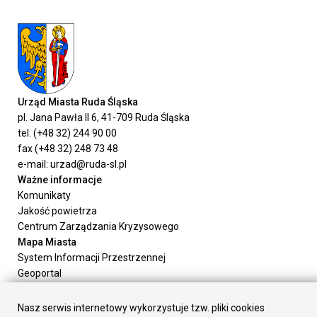
Urząd Miasta Ruda Śląska
pl. Jana Pawła II 6, 41-709 Ruda Śląska
tel. (+48 32) 244 90 00
fax (+48 32) 248 73 48
e-mail: urzad@ruda-sl.pl
Ważne informacje
Komunikaty
Jakość powietrza
Centrum Zarządzania Kryzysowego
Mapa Miasta
System Informacji Przestrzennej
Geoportal
Urząd Miasta
Załatw sprawę
Nasz serwis internetowy wykorzystuje tzw. pliki cookies