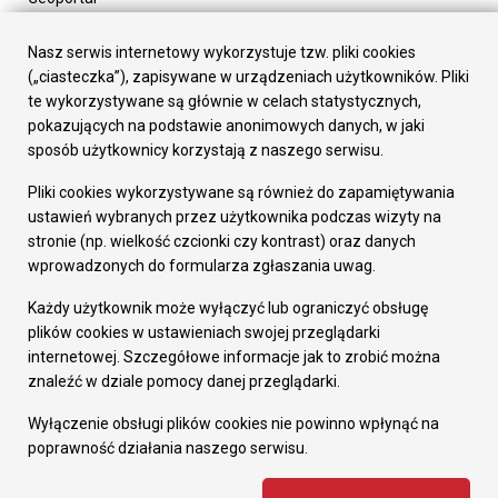
Urząd Miasta
Załatw sprawę
Nasz serwis internetowy wykorzystuje tzw. pliki cookies
Prezydent Miasta
(„ciasteczka”), zapisywane w urządzeniach użytkowników. Pliki
Rada Miasta
te wykorzystywane są głównie w celach statystycznych,
Wydziały
pokazujących na podstawie anonimowych danych, w jaki
Elektroniczna Skrzynka Podawcza
sposób użytkownicy korzystają z naszego serwisu.
Praca w Urzędzie
Pliki cookies wykorzystywane są również do zapamiętywania
Gospodarka
ustawień wybranych przez użytkownika podczas wizyty na
Fundusze europejskie
stronie (np. wielkość czcionki czy kontrast) oraz danych
Środki krajowe
wprowadzonych do formularza zgłaszania uwag.
Oferty inwestycyjne
Strategia Rozwoju Miasta
Każdy użytkownik może wyłączyć lub ograniczyć obsługę
Pozostałe
plików cookies w ustawieniach swojej przeglądarki
Deklaracja dostępności
internetowej. Szczegółowe informacje jak to zrobić można
Dane osobowe
znaleźć w dziale pomocy danej przeglądarki.
Dodaj opinię o witrynie
© Urząd Miasta RUDA Śląska 2023
Wyłączenie obsługi plików cookies nie powinno wpłynąć na
poprawność działania naszego serwisu.
Projekt i wdrożenie - MIGOMEDIA