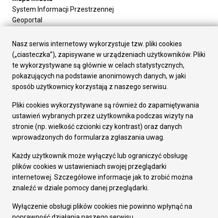
System Informacji Przestrzennej
Geoportal
Urząd Miasta
Załatw sprawę
Nasz serwis internetowy wykorzystuje tzw. pliki cookies
Prezydent Miasta
(„ciasteczka”), zapisywane w urządzeniach użytkowników. Pliki
Rada Miasta
te wykorzystywane są głównie w celach statystycznych,
Wydziały
pokazujących na podstawie anonimowych danych, w jaki
Elektroniczna Skrzynka Podawcza
sposób użytkownicy korzystają z naszego serwisu.
Praca w Urzędzie
Pliki cookies wykorzystywane są również do zapamiętywania
Gospodarka
ustawień wybranych przez użytkownika podczas wizyty na
Fundusze europejskie
stronie (np. wielkość czcionki czy kontrast) oraz danych
Środki krajowe
wprowadzonych do formularza zgłaszania uwag.
Oferty inwestycyjne
Strategia Rozwoju Miasta
Każdy użytkownik może wyłączyć lub ograniczyć obsługę
Pozostałe
plików cookies w ustawieniach swojej przeglądarki
Deklaracja dostępności
internetowej. Szczegółowe informacje jak to zrobić można
Dane osobowe
znaleźć w dziale pomocy danej przeglądarki.
Dodaj opinię o witrynie
© Urząd Miasta RUDA Śląska 2023
Wyłączenie obsługi plików cookies nie powinno wpłynąć na
poprawność działania naszego serwisu.