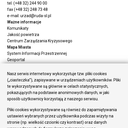
tel. (+48 32) 244 90 00
fax (+48 32) 248 73 48
e-mail: urzad@ruda-sl.pl
Ważne informacje
Komunikaty
Jakość powietrza
Centrum Zarządzania Kryzysowego
Mapa Miasta
System Informacji Przestrzennej
Geoportal
Urząd Miasta
Załatw sprawę
Nasz serwis internetowy wykorzystuje tzw. pliki cookies
Prezydent Miasta
(„ciasteczka”), zapisywane w urządzeniach użytkowników. Pliki
Rada Miasta
te wykorzystywane są głównie w celach statystycznych,
Wydziały
pokazujących na podstawie anonimowych danych, w jaki
Elektroniczna Skrzynka Podawcza
sposób użytkownicy korzystają z naszego serwisu.
Praca w Urzędzie
Pliki cookies wykorzystywane są również do zapamiętywania
Gospodarka
ustawień wybranych przez użytkownika podczas wizyty na
Fundusze europejskie
stronie (np. wielkość czcionki czy kontrast) oraz danych
Środki krajowe