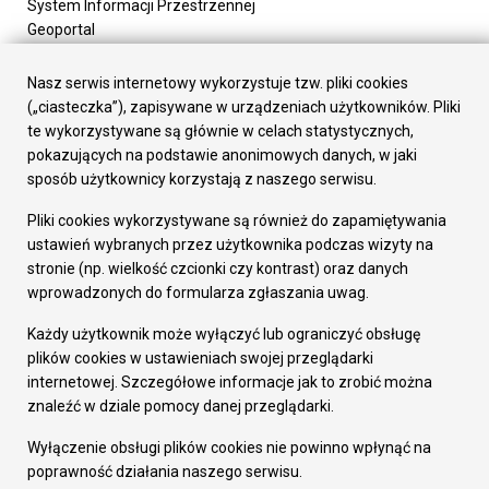
System Informacji Przestrzennej
Geoportal
Urząd Miasta
Załatw sprawę
Nasz serwis internetowy wykorzystuje tzw. pliki cookies
Prezydent Miasta
(„ciasteczka”), zapisywane w urządzeniach użytkowników. Pliki
Rada Miasta
te wykorzystywane są głównie w celach statystycznych,
Wydziały
pokazujących na podstawie anonimowych danych, w jaki
Elektroniczna Skrzynka Podawcza
sposób użytkownicy korzystają z naszego serwisu.
Praca w Urzędzie
Pliki cookies wykorzystywane są również do zapamiętywania
Gospodarka
ustawień wybranych przez użytkownika podczas wizyty na
Fundusze europejskie
stronie (np. wielkość czcionki czy kontrast) oraz danych
Środki krajowe
wprowadzonych do formularza zgłaszania uwag.
Oferty inwestycyjne
Strategia Rozwoju Miasta
Każdy użytkownik może wyłączyć lub ograniczyć obsługę
Pozostałe
plików cookies w ustawieniach swojej przeglądarki
Deklaracja dostępności
internetowej. Szczegółowe informacje jak to zrobić można
Dane osobowe
znaleźć w dziale pomocy danej przeglądarki.
Dodaj opinię o witrynie
© Urząd Miasta RUDA Śląska 2023
Wyłączenie obsługi plików cookies nie powinno wpłynąć na
poprawność działania naszego serwisu.