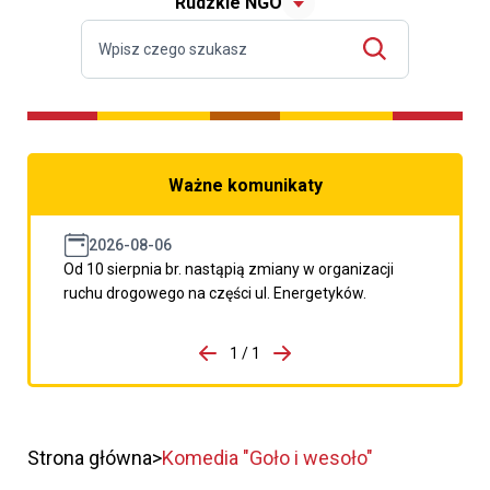
Rudzkie NGO
Ważne komunikaty
2026-08-06
Od 10 sierpnia br. nastąpią zmiany w organizacji
ruchu drogowego na części ul. Energetyków.
do porzpedniego komunikatu
1 / 1
Przejdź do następnego kom
Strona główna
Komedia "Goło i wesoło"