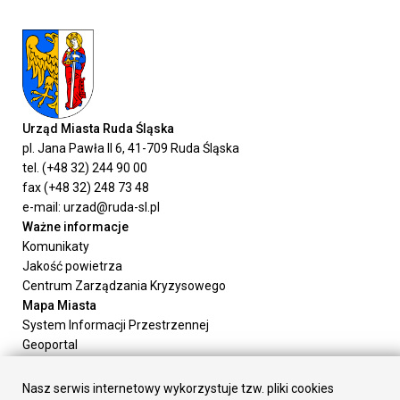
Urząd Miasta Ruda Śląska
pl. Jana Pawła II 6, 41-709 Ruda Śląska
tel. (+48 32) 244 90 00
fax (+48 32) 248 73 48
e-mail: urzad@ruda-sl.pl
Ważne informacje
Komunikaty
Jakość powietrza
Centrum Zarządzania Kryzysowego
Mapa Miasta
System Informacji Przestrzennej
Geoportal
Urząd Miasta
Załatw sprawę
Nasz serwis internetowy wykorzystuje tzw. pliki cookies