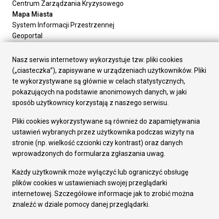
Centrum Zarządzania Kryzysowego
Mapa Miasta
System Informacji Przestrzennej
Geoportal
Urząd Miasta
Załatw sprawę
Nasz serwis internetowy wykorzystuje tzw. pliki cookies
Prezydent Miasta
(„ciasteczka”), zapisywane w urządzeniach użytkowników. Pliki
Rada Miasta
te wykorzystywane są głównie w celach statystycznych,
Wydziały
pokazujących na podstawie anonimowych danych, w jaki
Elektroniczna Skrzynka Podawcza
sposób użytkownicy korzystają z naszego serwisu.
Praca w Urzędzie
Pliki cookies wykorzystywane są również do zapamiętywania
Gospodarka
ustawień wybranych przez użytkownika podczas wizyty na
Fundusze europejskie
stronie (np. wielkość czcionki czy kontrast) oraz danych
Środki krajowe
wprowadzonych do formularza zgłaszania uwag.
Oferty inwestycyjne
Strategia Rozwoju Miasta
Każdy użytkownik może wyłączyć lub ograniczyć obsługę
Pozostałe
plików cookies w ustawieniach swojej przeglądarki
Deklaracja dostępności
internetowej. Szczegółowe informacje jak to zrobić można
Dane osobowe
znaleźć w dziale pomocy danej przeglądarki.
Dodaj opinię o witrynie
© Urząd Miasta RUDA Śląska 2023