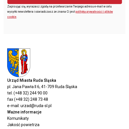
Zapisując się, wyrażasz zgodę na przetwarzanie Twojego adresu e-mail w celu
wysyłki newslettera i oświadczasz że znana Ci jest
polityka prywatności i plików
cookie
.
Urząd Miasta Ruda Śląska
pl. Jana Pawła II 6, 41-709 Ruda Śląska
tel. (+48 32) 244 90 00
fax (+48 32) 248 73 48
e-mail: urzad@ruda-sl.pl
Ważne informacje
Komunikaty
Jakość powietrza