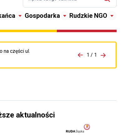
kańca
Gospodarka
Rudzkie NGO
 na części ul.
zejdź do porzpedniego komunikatu
1 / 1
Przejdź do nas
ższe aktualności