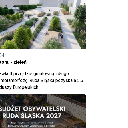
04
onu - zieleń
wła II przejdzie gruntowną i długo
metamorfozę. Ruda Śląska pozyskała 5,5
nduszy Europejskich.