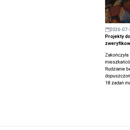
2026-07-
Projekty d
zweryfiko
Zakończyła 
mieszkańców
Rudzianie b
dopuszczony
18 zadań ma