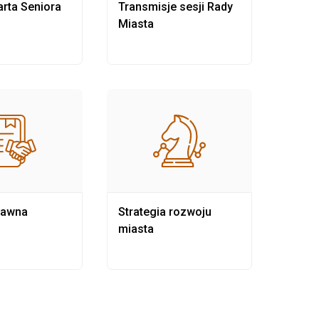
rta Seniora
Transmisje sesji Rady
Rewit
Miasta
rawna
Strategia rozwoju
Pows
miasta
samo