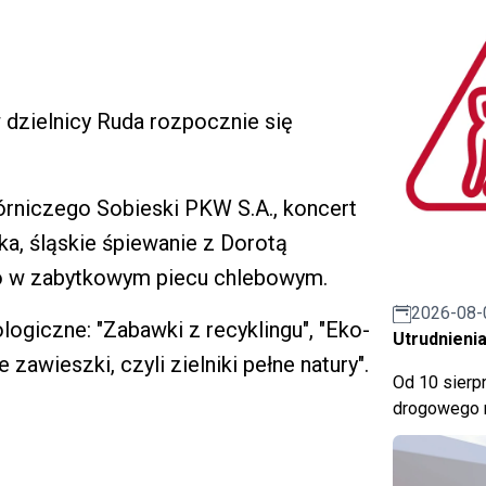
w dzielnicy Ruda rozpocznie się
órniczego Sobieski PKW S.A., koncert
a, śląskie śpiewanie z Dorotą
go w zabytkowym piecu chlebowym.
2026-08-
ogiczne: "Zabawki z recyklingu", "Eko-
Utrudnienia
zawieszki, czyli zielniki pełne natury".
Od 10 sierpn
drogowego n