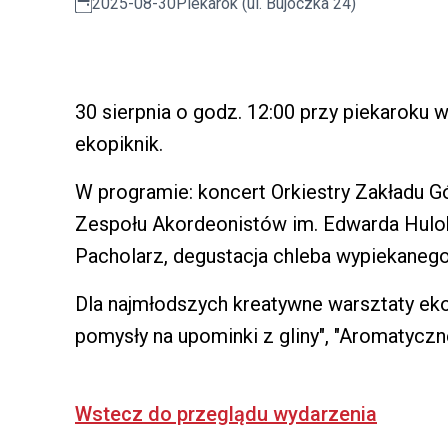
2025-08-30
Piekarok (ul. Bujoczka 24)
30 sierpnia o godz. 12:00 przy piekaroku 
ekopiknik.
W programie: koncert Orkiestry Zakładu G
Zespołu Akordeonistów im. Edwarda Hulok
Pacholarz, degustacja chleba wypiekane
Dla najmłodszych kreatywne warsztaty ekol
pomysły na upominki z gliny", "Aromatyczne 
Wstecz do przeglądu wydarzenia