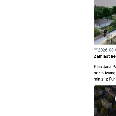
2026-08-
Zamiast bet
Plac Jana Pa
oczekiwaną 
mln zł z Fu