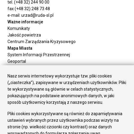
tel. (+48 32) 244 90 00
fax (+48 32) 248 73 48
e-mail: urzad@ruda-sl.pl
Ważne informacje
Komunikaty
Jakość powietrza
Centrum Zarządzania Kryzysowego
Mapa Miasta
System Informacji Przestrzennej
Geoportal
Urząd Miasta
Załatw sprawę
Nasz serwis internetowy wykorzystuje tzw. pliki cookies
Prezydent Miasta
(„ciasteczka”), zapisywane w urządzeniach użytkowników. Pliki
Rada Miasta
te wykorzystywane są głównie w celach statystycznych,
Wydziały
pokazujących na podstawie anonimowych danych, w jaki
Elektroniczna Skrzynka Podawcza
sposób użytkownicy korzystają z naszego serwisu.
Praca w Urzędzie
Pliki cookies wykorzystywane są również do zapamiętywania
Gospodarka
ustawień wybranych przez użytkownika podczas wizyty na
Fundusze europejskie
stronie (np. wielkość czcionki czy kontrast) oraz danych
Środki krajowe
wprowadzonych do formularza zgłaszania uwag.
Oferty inwestycyjne