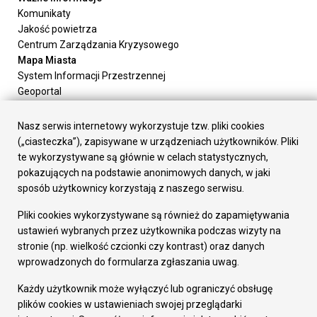
Komunikaty
Jakość powietrza
Centrum Zarządzania Kryzysowego
Mapa Miasta
System Informacji Przestrzennej
Geoportal
Urząd Miasta
Załatw sprawę
Nasz serwis internetowy wykorzystuje tzw. pliki cookies
Prezydent Miasta
(„ciasteczka”), zapisywane w urządzeniach użytkowników. Pliki
Rada Miasta
te wykorzystywane są głównie w celach statystycznych,
Wydziały
pokazujących na podstawie anonimowych danych, w jaki
Elektroniczna Skrzynka Podawcza
sposób użytkownicy korzystają z naszego serwisu.
Praca w Urzędzie
Pliki cookies wykorzystywane są również do zapamiętywania
Gospodarka
ustawień wybranych przez użytkownika podczas wizyty na
Fundusze europejskie
stronie (np. wielkość czcionki czy kontrast) oraz danych
Środki krajowe
wprowadzonych do formularza zgłaszania uwag.
Oferty inwestycyjne
Strategia Rozwoju Miasta
Każdy użytkownik może wyłączyć lub ograniczyć obsługę
Pozostałe
plików cookies w ustawieniach swojej przeglądarki
Deklaracja dostępności