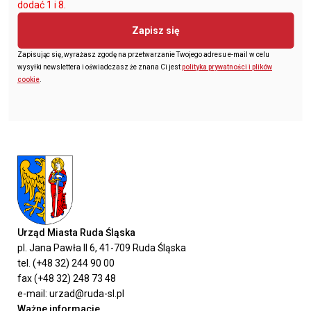
dodać 1 i 8.
Zapisz się
Zapisując się, wyrażasz zgodę na przetwarzanie Twojego adresu e-mail w celu
wysyłki newslettera i oświadczasz że znana Ci jest
polityka prywatności i plików
cookie
.
Urząd Miasta Ruda Śląska
pl. Jana Pawła II 6, 41-709 Ruda Śląska
tel. (+48 32) 244 90 00
fax (+48 32) 248 73 48
e-mail: urzad@ruda-sl.pl
Ważne informacje