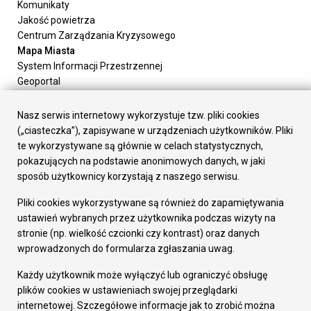
Komunikaty
Jakość powietrza
Centrum Zarządzania Kryzysowego
Mapa Miasta
System Informacji Przestrzennej
Geoportal
Urząd Miasta
Załatw sprawę
Nasz serwis internetowy wykorzystuje tzw. pliki cookies
Prezydent Miasta
(„ciasteczka”), zapisywane w urządzeniach użytkowników. Pliki
Rada Miasta
te wykorzystywane są głównie w celach statystycznych,
Wydziały
pokazujących na podstawie anonimowych danych, w jaki
Elektroniczna Skrzynka Podawcza
sposób użytkownicy korzystają z naszego serwisu.
Praca w Urzędzie
Pliki cookies wykorzystywane są również do zapamiętywania
Gospodarka
ustawień wybranych przez użytkownika podczas wizyty na
Fundusze europejskie
stronie (np. wielkość czcionki czy kontrast) oraz danych
Środki krajowe
wprowadzonych do formularza zgłaszania uwag.
Oferty inwestycyjne
Strategia Rozwoju Miasta
Każdy użytkownik może wyłączyć lub ograniczyć obsługę
Pozostałe
plików cookies w ustawieniach swojej przeglądarki
Deklaracja dostępności
internetowej. Szczegółowe informacje jak to zrobić można
Dane osobowe