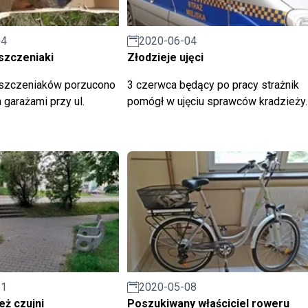
04
2020-06-04
szczeniaki
Złodzieje ujęci
 szczeniaków porzucono
3 czerwca będący po pracy strażnik
 garażami przy ul.
pomógł w ujęciu sprawców kradzieży.
21
2020-05-08
eż czujni
Poszukiwany właściciel roweru