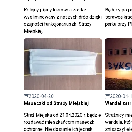
Kolejny pijany kierowca został
Będący po pra
wyeliminowany z naszych dróg dzięki
sprawcę krad
czujności funkcjonariuszki Straży
parku przy P
Miejskiej.
2020-04-20
2020-04-
Maseczki od Straży Miejskiej
Wandal zat
Straż Miejska od 21.04.2020 r. będzie
Strażnicy mie
rozdawać mieszkańcom maseczki
wandala, któ
ochronne. Nie dostanie ich jednak
zniszczył el