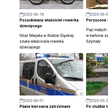
2020-06-
2020-06-18
Porzucone 
Poszukiwany właściciel rowerka
dziecięcego
Pięć małych
w kartonie za
Straż Miejska w Rudzie Śląskiej
Szymały.
szuka właściciela rowerka
dziecięcego.
2020-06-01
2020-05-
Pijany kierowca zatrzymany
Po służbie t