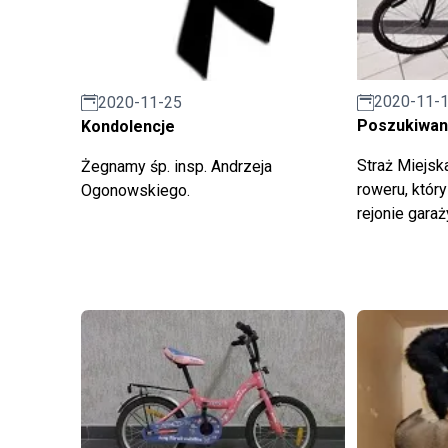
2020-11-
2020-11-25
Poszukiwany
Kondolencje
Straż Miejsk
Żegnamy śp. insp. Andrzeja
roweru, któr
Ogonowskiego.
rejonie garaż