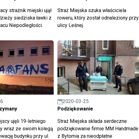
cy strażnik miejski ujął
Straż Miejska szuka właściciela
zieży siedziska ławki z
roweru, który został odnaleziony przy
lacu Niepodległości.
ulicy Leśnej.
16
2020-03-25
rzymany
Podziękowanie
jscy ujęli 19-letniego
Straż Miejska składa serdeczne
ry wraz ze swoim kolegą
podziękowanie firmie MM Handmade
ewację budynku przy ul.
z Bytomia za nieodpłatne