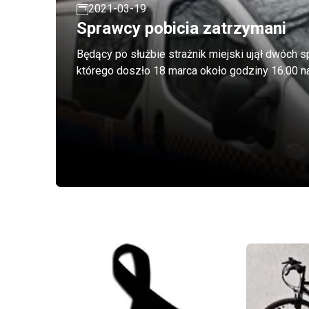
2021-03-19
Sprawcy pobicia zatrzymani
Będący po służbie strażnik miejski ujął dwóch 
którego doszło 18 marca około godziny 1