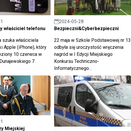
11
2024-05-28
 właściciel telefonu
Bezpieczni&Cyberbezpieczni
a szuka właściciela
22 maja w Szkole Podstawowej nr 13
i Apple (iPhone), który
odbyła się uroczystość wręczenia
eziony 10 czerwca w
nagród w I Edycji Miejskiego
. Dunajewskiego 7.
Konkursu Techniczno-
Informatycznego
"Bezpieczni&Cyberbezpieczni".
01
ży Miejskiej