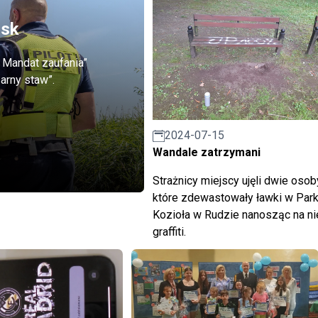
isk
 Mandat zaufania”
arny staw”.
2024-07-15
Wandale zatrzymani
Strażnicy miejscy ujęli dwie osob
które zdewastowały ławki w Par
Kozioła w Rudzie nanosząc na ni
graffiti.