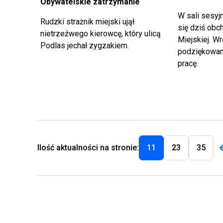
Obywatelskie zatrzymanie
W sali sesyj
Rudzki strażnik miejski ujął
się dziś obc
nietrzeźwego kierowcę, który ulicą
Miejskiej. W
Podlas jechał zygzakiem.
podziękowan
pracę.
Ilość aktualności na stronie:
11
23
35