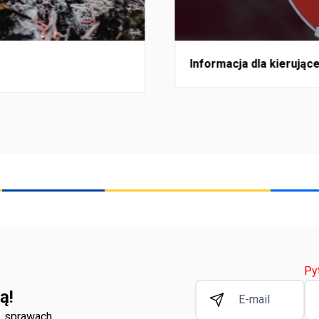
Informacja dla kierują
Py
ą!
h, sprawach