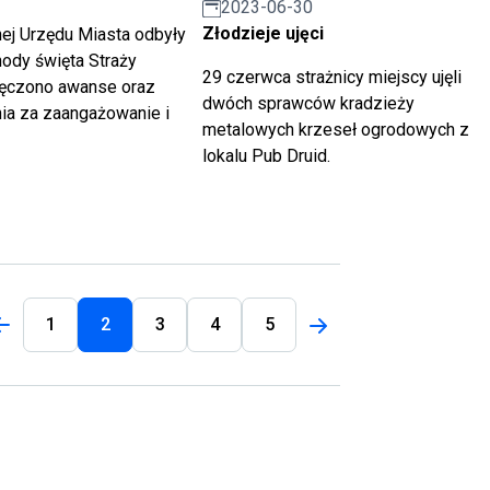
2023-06-30
Złodzieje ujęci
nej Urzędu Miasta odbyły
hody święta Straży
29 czerwca strażnicy miejscy ujęli
ręczono awanse oraz
dwóch sprawców kradzieży
ia za zaangażowanie i
metalowych krzeseł ogrodowych z
lokalu Pub Druid.
1
2
3
4
5