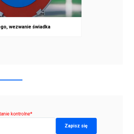
Konsekwencje 
cego, wezwanie świadka
tanie kontrolne
*
Zapisz się