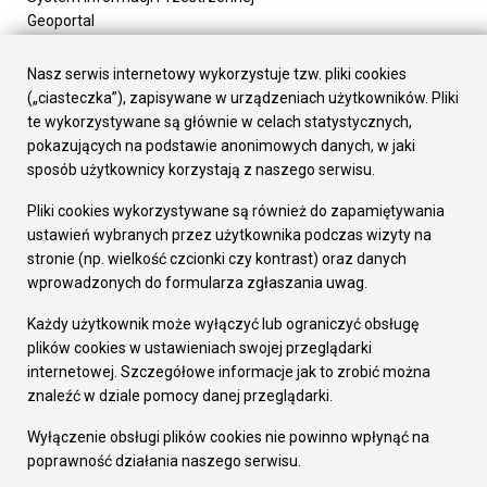
Geoportal
Urząd Miasta
Załatw sprawę
Nasz serwis internetowy wykorzystuje tzw. pliki cookies
Prezydent Miasta
(„ciasteczka”), zapisywane w urządzeniach użytkowników. Pliki
Rada Miasta
te wykorzystywane są głównie w celach statystycznych,
Wydziały
pokazujących na podstawie anonimowych danych, w jaki
Elektroniczna Skrzynka Podawcza
sposób użytkownicy korzystają z naszego serwisu.
Praca w Urzędzie
Pliki cookies wykorzystywane są również do zapamiętywania
Gospodarka
ustawień wybranych przez użytkownika podczas wizyty na
Fundusze europejskie
stronie (np. wielkość czcionki czy kontrast) oraz danych
Środki krajowe
wprowadzonych do formularza zgłaszania uwag.
Oferty inwestycyjne
Strategia Rozwoju Miasta
Każdy użytkownik może wyłączyć lub ograniczyć obsługę
Pozostałe
plików cookies w ustawieniach swojej przeglądarki
Deklaracja dostępności
internetowej. Szczegółowe informacje jak to zrobić można
Dane osobowe
znaleźć w dziale pomocy danej przeglądarki.
Dodaj opinię o witrynie
© Urząd Miasta RUDA Śląska 2023
Wyłączenie obsługi plików cookies nie powinno wpłynąć na
poprawność działania naszego serwisu.