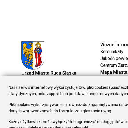
Ważne infor
Komunikaty
Jakość powie
Centrum Zarz
Mapa Miasta
Urząd Miasta Ruda Śląska
System Inform
pl. Jana Pawła II 6, 41-709 Ruda Śląska
Geoportal
tel. (+48 32) 244 90 00
Nasz serwis internetowy wykorzystuje tzw. pliki cookies („ciaste
Gospodarka
fax (+48 32) 248 73 48
statystycznych, pokazujących na podstawie anonimowych danych, 
Fundusze eur
e-mail: urzad@ruda-sl.pl
Pliki cookies wykorzystywane są również do zapamiętywania ustaw
Środki krajow
danych wprowadzonych do formularza zgłaszania uwag.
Oferty inwest
Strategia Roz
Każdy użytkownik może wyłączyć lub ograniczyć obsługę plików co