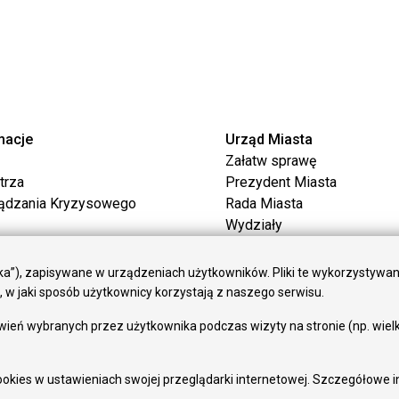
macje
Urząd Miasta
Załatw sprawę
trza
Prezydent Miasta
ądzania Kryzysowego
Rada Miasta
Wydziały
acji Przestrzennej
Elektroniczna Skrzynka Po
Praca w Urzędzie
czka”), zapisywane w urządzeniach użytkowników. Pliki te wykorzystywa
Pozostałe
w jaki sposób użytkownicy korzystają z naszego serwisu.
opejskie
Deklaracja dostępności
ień wybranych przez użytkownika podczas wizyty na stronie (np. wielko
e
Dane osobowe
ycyjne
Dodaj opinię o witrynie
woju Miasta
okies w ustawieniach swojej przeglądarki internetowej. Szczegółowe i