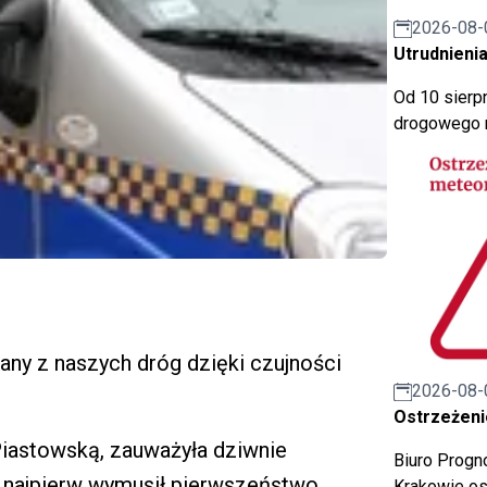
2026-08-
Utrudnienia
Od 10 sierpn
drogowego n
any z naszych dróg dzięki czujności
2026-08-
Ostrzeżeni
 Piastowską, zauważyła dziwnie
Biuro Prog
y najpierw wymusił pierwszeństwo
Krakowie os