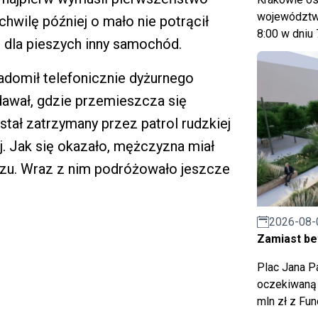
województwa
hwilę później o mało nie potrącił
8:00 w dniu 
m dla pieszych inny samochód.
adomił telefonicznie dyżurnego
dawał, gdzie przemieszcza się
tał zatrzymany przez patrol rudzkiej
ej. Jak się okazało, mężczyzna miał
zu. Wraz z nim podróżowało jeszcze
2026-08-
Zamiast bet
Plac Jana Pa
oczekiwaną 
mln zł z Fu