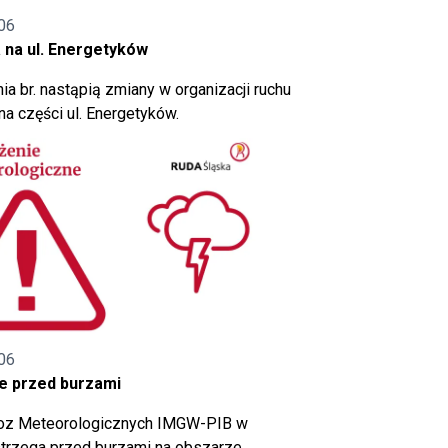
06
 na ul. Energetyków
ia br. nastąpią zmiany w organizacji ruchu
a części ul. Energetyków.
06
e przed burzami
noz Meteorologicznych IMGW-PIB w
trzega przed burzami na obszarze