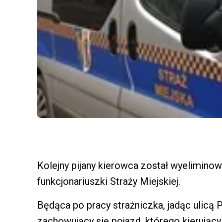
Kolejny pijany kierowca został wyeliminow
funkcjonariuszki Straży Miejskiej.
Będąca po pracy strażniczka, jadąc ulicą
zachowujący się pojazd, którego kierując