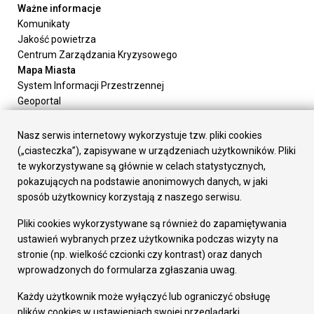
Ważne informacje
Komunikaty
Jakość powietrza
Centrum Zarządzania Kryzysowego
Mapa Miasta
System Informacji Przestrzennej
Geoportal
Urząd Miasta
Załatw sprawę
Nasz serwis internetowy wykorzystuje tzw. pliki cookies
Prezydent Miasta
(„ciasteczka”), zapisywane w urządzeniach użytkowników. Pliki
Rada Miasta
te wykorzystywane są głównie w celach statystycznych,
Wydziały
pokazujących na podstawie anonimowych danych, w jaki
Elektroniczna Skrzynka Podawcza
sposób użytkownicy korzystają z naszego serwisu.
Praca w Urzędzie
Pliki cookies wykorzystywane są również do zapamiętywania
Gospodarka
ustawień wybranych przez użytkownika podczas wizyty na
Fundusze europejskie
stronie (np. wielkość czcionki czy kontrast) oraz danych
Środki krajowe
wprowadzonych do formularza zgłaszania uwag.
Oferty inwestycyjne
Strategia Rozwoju Miasta
Każdy użytkownik może wyłączyć lub ograniczyć obsługę
Pozostałe
plików cookies w ustawieniach swojej przeglądarki