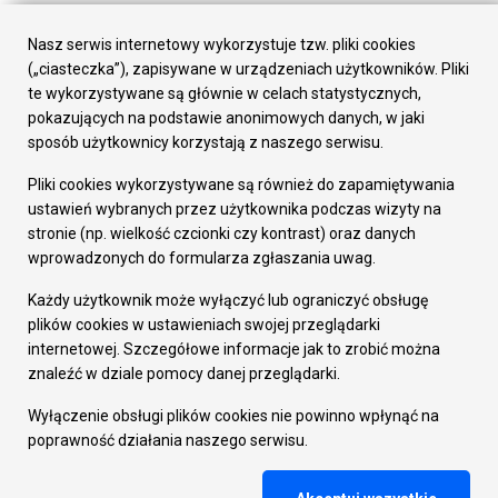
Urząd Miasta
Załatw sprawę
Nasz serwis internetowy wykorzystuje tzw. pliki cookies
Prezydent Miasta
(„ciasteczka”), zapisywane w urządzeniach użytkowników. Pliki
Rada Miasta
te wykorzystywane są głównie w celach statystycznych,
Wydziały
pokazujących na podstawie anonimowych danych, w jaki
Elektroniczna Skrzynka Podawcza
sposób użytkownicy korzystają z naszego serwisu.
Praca w Urzędzie
Pliki cookies wykorzystywane są również do zapamiętywania
Gospodarka
ustawień wybranych przez użytkownika podczas wizyty na
Fundusze europejskie
stronie (np. wielkość czcionki czy kontrast) oraz danych
Środki krajowe
wprowadzonych do formularza zgłaszania uwag.
Oferty inwestycyjne
Strategia Rozwoju Miasta
Każdy użytkownik może wyłączyć lub ograniczyć obsługę
Pozostałe
plików cookies w ustawieniach swojej przeglądarki
Deklaracja dostępności
internetowej. Szczegółowe informacje jak to zrobić można
Dane osobowe
znaleźć w dziale pomocy danej przeglądarki.
Dodaj opinię o witrynie
© Urząd Miasta RUDA Śląska 2023
Wyłączenie obsługi plików cookies nie powinno wpłynąć na
poprawność działania naszego serwisu.
Projekt i wdrożenie - MIGOMEDIA