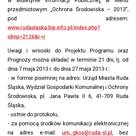
w Biuletynie Informacji Publicznej, w Menu
przedmiotowym „Ochrona Środowiska – 2013”,
pod adresem:
www.rudaslaska.bip.info.pl/index.php?
idmp=2126&r=r
Uwagi i wnioski do Projektu Programu oraz
Prognozy można składać w terminie 21 dni, tj. od
dnia 7 maja 2013 r. do dnia 27 maja 2013 r.:
- w formie pisemnej na adres: Urząd Miasta Ruda
Śląska, Wydział Gospodarki Komunalnej i Ochrony
Środowiska, pl. Jana Pawła II 6, 41-709 Ruda
Śląska,
- ustnie do protokołu,
- za pomocą środków komunikacji elektronicznej
na adres e-mail:
um_gkos@ruda-sl.pl
, bez