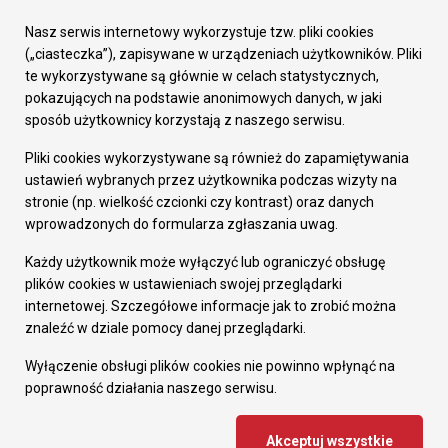
Urząd Miasta
Załatw sprawę
Nasz serwis internetowy wykorzystuje tzw. pliki cookies
Prezydent Miasta
(„ciasteczka”), zapisywane w urządzeniach użytkowników. Pliki
Rada Miasta
te wykorzystywane są głównie w celach statystycznych,
Wydziały
pokazujących na podstawie anonimowych danych, w jaki
Elektroniczna Skrzynka Podawcza
sposób użytkownicy korzystają z naszego serwisu.
Praca w Urzędzie
Pliki cookies wykorzystywane są również do zapamiętywania
Gospodarka
ustawień wybranych przez użytkownika podczas wizyty na
Fundusze europejskie
stronie (np. wielkość czcionki czy kontrast) oraz danych
Środki krajowe
wprowadzonych do formularza zgłaszania uwag.
Oferty inwestycyjne
Strategia Rozwoju Miasta
Każdy użytkownik może wyłączyć lub ograniczyć obsługę
Pozostałe
plików cookies w ustawieniach swojej przeglądarki
Deklaracja dostępności
internetowej. Szczegółowe informacje jak to zrobić można
Dane osobowe
znaleźć w dziale pomocy danej przeglądarki.
Dodaj opinię o witrynie
© Urząd Miasta RUDA Śląska 2023
Wyłączenie obsługi plików cookies nie powinno wpłynąć na
poprawność działania naszego serwisu.
Projekt i wdrożenie - MIGOMEDIA
Akceptuj wszystkie