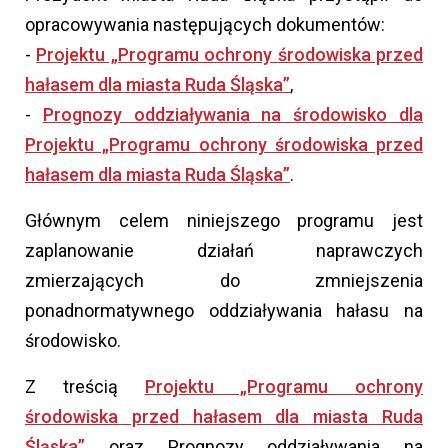
opracowywania następujących dokumentów:
-
Projektu „Programu ochrony środowiska przed
hałasem dla miasta Ruda Śląska”
,
-
Prognozy oddziaływania na środowisko dla
Projektu „Programu ochrony środowiska przed
hałasem dla miasta Ruda Śląska”
.
Głównym celem niniejszego programu jest
zaplanowanie działań naprawczych
zmierzających do zmniejszenia
ponadnormatywnego oddziaływania hałasu na
środowisko.
Z treścią
Projektu „Programu ochrony
środowiska przed hałasem dla miasta Ruda
Śląska”
oraz Prognozy oddziaływania na