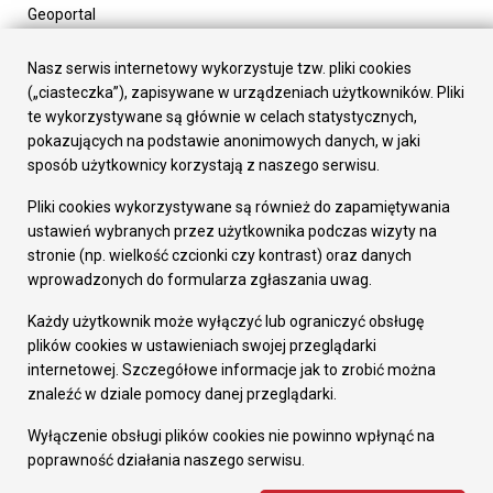
Geoportal
Urząd Miasta
Załatw sprawę
Nasz serwis internetowy wykorzystuje tzw. pliki cookies
Prezydent Miasta
(„ciasteczka”), zapisywane w urządzeniach użytkowników. Pliki
Rada Miasta
te wykorzystywane są głównie w celach statystycznych,
Wydziały
pokazujących na podstawie anonimowych danych, w jaki
Elektroniczna Skrzynka Podawcza
sposób użytkownicy korzystają z naszego serwisu.
Praca w Urzędzie
Pliki cookies wykorzystywane są również do zapamiętywania
Gospodarka
ustawień wybranych przez użytkownika podczas wizyty na
Fundusze europejskie
stronie (np. wielkość czcionki czy kontrast) oraz danych
Środki krajowe
wprowadzonych do formularza zgłaszania uwag.
Oferty inwestycyjne
Strategia Rozwoju Miasta
Każdy użytkownik może wyłączyć lub ograniczyć obsługę
Pozostałe
plików cookies w ustawieniach swojej przeglądarki
Deklaracja dostępności
internetowej. Szczegółowe informacje jak to zrobić można
Dane osobowe
znaleźć w dziale pomocy danej przeglądarki.
Dodaj opinię o witrynie
© Urząd Miasta RUDA Śląska 2023
Wyłączenie obsługi plików cookies nie powinno wpłynąć na
poprawność działania naszego serwisu.