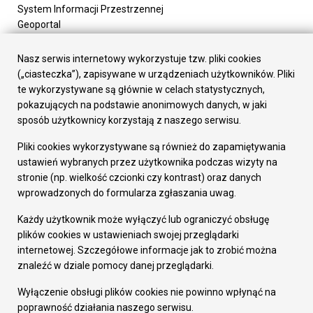
System Informacji Przestrzennej
Geoportal
Urząd Miasta
Załatw sprawę
Nasz serwis internetowy wykorzystuje tzw. pliki cookies
Prezydent Miasta
(„ciasteczka”), zapisywane w urządzeniach użytkowników. Pliki
Rada Miasta
te wykorzystywane są głównie w celach statystycznych,
Wydziały
pokazujących na podstawie anonimowych danych, w jaki
Elektroniczna Skrzynka Podawcza
sposób użytkownicy korzystają z naszego serwisu.
Praca w Urzędzie
Pliki cookies wykorzystywane są również do zapamiętywania
Gospodarka
ustawień wybranych przez użytkownika podczas wizyty na
Fundusze europejskie
stronie (np. wielkość czcionki czy kontrast) oraz danych
Środki krajowe
wprowadzonych do formularza zgłaszania uwag.
Oferty inwestycyjne
Strategia Rozwoju Miasta
Każdy użytkownik może wyłączyć lub ograniczyć obsługę
Pozostałe
plików cookies w ustawieniach swojej przeglądarki
Deklaracja dostępności
internetowej. Szczegółowe informacje jak to zrobić można
Dane osobowe
znaleźć w dziale pomocy danej przeglądarki.
Dodaj opinię o witrynie
© Urząd Miasta RUDA Śląska 2023
Wyłączenie obsługi plików cookies nie powinno wpłynąć na
poprawność działania naszego serwisu.