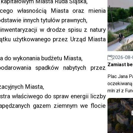
m kapitałowym Miasta Ruda Śląska,
ącego własnością Miasta oraz mienia
dstawie innych tytułów prawnych,
inwentaryzacji w drodze spisu z natury
jątku użytkowanego przez Urząd Miasta
2026-08-
ia do wykonania budżetu Miasta,
Zamiast bet
podarowania spadków nabytych przez
Plac Jana Pa
oczekiwaną 
acyjnych Miasta,
mln zł z Fu
tra właściwego do spraw energii liczby
 napędzanych gazem ziemnym we flocie