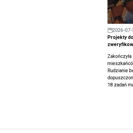
2026-07-
Projekty d
zweryfiko
Zakończyła 
mieszkańców
Rudzianie b
dopuszczony
18 zadań ma