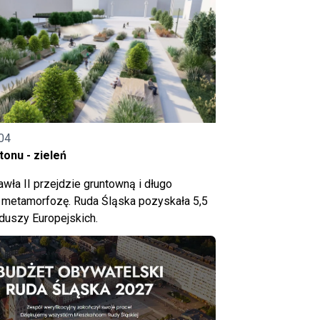
04
onu - zieleń
wła II przejdzie gruntowną i długo
metamorfozę. Ruda Śląska pozyskała 5,5
nduszy Europejskich.