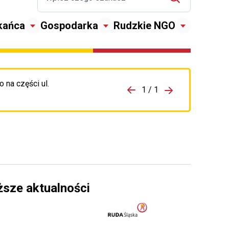
kańca
Gospodarka
Rudzkie NGO
 na części ul.
zejdź do porzpedniego komunikatu
1 / 1
Przejdź do nas
ższe aktualności