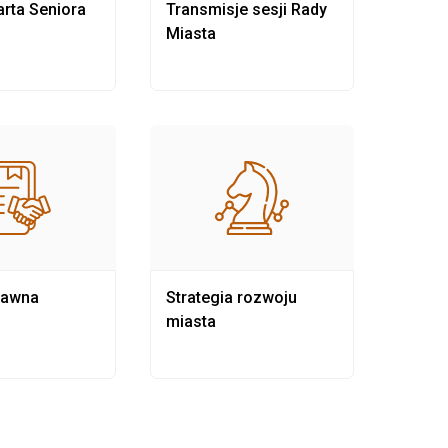
rta Seniora
Transmisje sesji Rady
Rewit
Miasta
rawna
Strategia rozwoju
Pows
miasta
samo