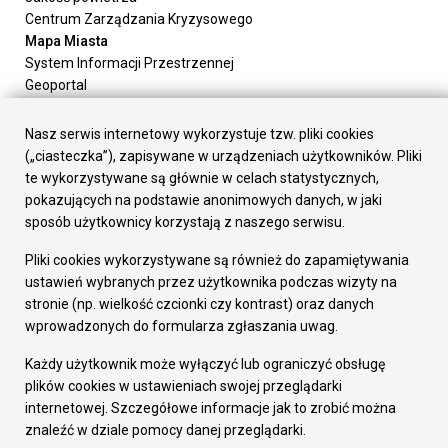
Centrum Zarządzania Kryzysowego
Mapa Miasta
System Informacji Przestrzennej
Geoportal
Urząd Miasta
Załatw sprawę
Nasz serwis internetowy wykorzystuje tzw. pliki cookies
Prezydent Miasta
(„ciasteczka”), zapisywane w urządzeniach użytkowników. Pliki
Rada Miasta
te wykorzystywane są głównie w celach statystycznych,
Wydziały
pokazujących na podstawie anonimowych danych, w jaki
Elektroniczna Skrzynka Podawcza
sposób użytkownicy korzystają z naszego serwisu.
Praca w Urzędzie
Pliki cookies wykorzystywane są również do zapamiętywania
Gospodarka
ustawień wybranych przez użytkownika podczas wizyty na
Fundusze europejskie
stronie (np. wielkość czcionki czy kontrast) oraz danych
Środki krajowe
wprowadzonych do formularza zgłaszania uwag.
Oferty inwestycyjne
Strategia Rozwoju Miasta
Każdy użytkownik może wyłączyć lub ograniczyć obsługę
Pozostałe
plików cookies w ustawieniach swojej przeglądarki
Deklaracja dostępności
internetowej. Szczegółowe informacje jak to zrobić można
Dane osobowe
znaleźć w dziale pomocy danej przeglądarki.
Dodaj opinię o witrynie