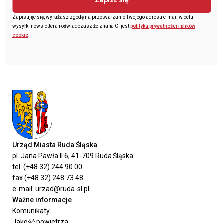
Zapisując się, wyrażasz zgodę na przetwarzanie Twojego adresu e-mail w celu
wysyłki newslettera i oświadczasz że znana Ci jest
polityka prywatności i plików
cookie
.
Urząd Miasta Ruda Śląska
pl. Jana Pawła II 6, 41-709 Ruda Śląska
tel. (+48 32) 244 90 00
fax (+48 32) 248 73 48
e-mail: urzad@ruda-sl.pl
Ważne informacje
Komunikaty
Jakość powietrza