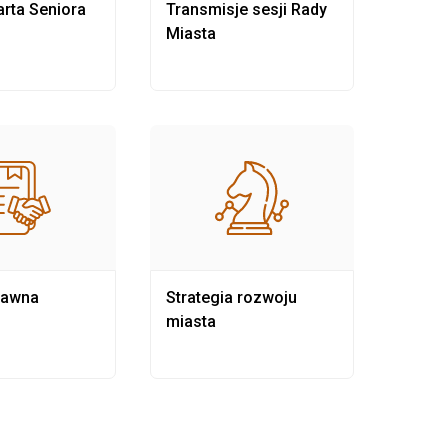
rta Seniora
Transmisje sesji Rady
Rewit
Miasta
rawna
Strategia rozwoju
Pows
miasta
samo