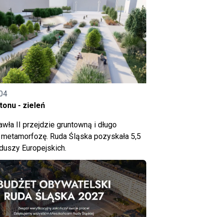
04
onu - zieleń
wła II przejdzie gruntowną i długo
metamorfozę. Ruda Śląska pozyskała 5,5
nduszy Europejskich.