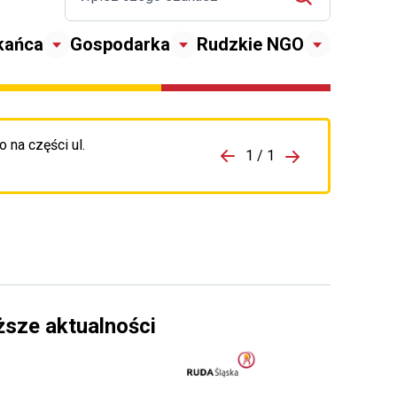
kańca
Gospodarka
Rudzkie NGO
 na części ul.
zejdź do porzpedniego komunikatu
1 / 1
Przejdź do nas
ższe aktualności