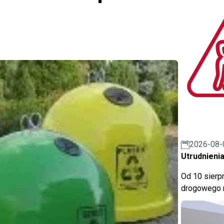
2026-08-
Utrudnienia
Od 10 sierpn
drogowego n