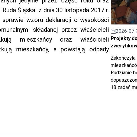
wanych jedynie przez część roku oraz
 Ruda Śląska z dnia 30 listopada 2017 r.
 w sprawie wzoru deklaracji o wysokości
unalnymi składanej przez właścicieli
2026-07-
Projekty d
kują mieszkańcy oraz właścicieli
zweryfiko
zkują mieszkańcy, a powstają odpady
Zakończyła 
mieszkańców
Rudzianie b
dopuszczony
18 zadań ma