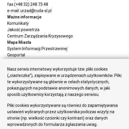
fax (+48 32) 248 73 48
e-mail: urzad@ruda-sl.pl
Ważne informacje
Komunikaty
Jakość powietrza
Centrum Zarządzania Kryzysowego
Mapa Miasta
System Informacji Przestrzennej
Geoportal
Urząd Miasta
Załatw sprawę
Nasz serwis internetowy wykorzystuje tzw. pliki cookies
Prezydent Miasta
(„ciasteczka”), zapisywane w urządzeniach użytkowników. Pliki
Rada Miasta
te wykorzystywane są głównie w celach statystycznych,
Wydziały
pokazujących na podstawie anonimowych danych, w jaki
Elektroniczna Skrzynka Podawcza
sposób użytkownicy korzystają z naszego serwisu.
Praca w Urzędzie
Pliki cookies wykorzystywane są również do zapamiętywania
Gospodarka
ustawień wybranych przez użytkownika podczas wizyty na
Fundusze europejskie
stronie (np. wielkość czcionki czy kontrast) oraz danych
Środki krajowe
wprowadzonych do formularza zgłaszania uwag.
Oferty inwestycyjne