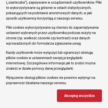
Śląskich
(„ciasteczka”), zapisywane w urządzeniach użytkowników. Pliki
te wykorzystywane są głównie w celach statystycznych,
Alert Rządowego Centrum Bezpieczeństwa dla
pokazujących na podstawie anonimowych danych, w jaki
sposób użytkownicy korzystają z naszego serwisu.
Rudy Śląskiej.
Pliki cookies wykorzystywane są również do zapamiętywania
ustawień wybranych przez użytkownika podczas wizyty na
stronie (np. wielkość czcionki czy kontrast) oraz danych
wprowadzonych do formularza zgłaszania uwag.
Każdy użytkownik może wyłączyć lub ograniczyć obsługę
plików cookies w ustawieniach swojej przeglądarki
internetowej. Szczegółowe informacje jak to zrobić można
znaleźć w dziale pomocy danej przeglądarki.
Wyłączenie obsługi plików cookies nie powinno wpłynąć na
poprawność działania naszego serwisu.
2024-05-09
Nabór kandydatów na członków Komitetu Rewitalizacji
Akceptuj wszystkie
Od 10 do 31 maja trwać będzie nabór
kandydatów na członków Komitetu Rewitalizacji