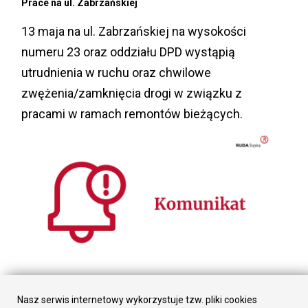
Prace na ul. Zabrzańskiej
13 maja na ul. Zabrzańskiej na wysokości
numeru 23 oraz oddziału DPD wystąpią
utrudnienia w ruchu oraz chwilowe
zwężenia/zamknięcia drogi w związku z
pracami w ramach remontów bieżących.
2024-05-10
Pożar substancji chemicznych w Siemianowicach
Nasz serwis internetowy wykorzystuje tzw. pliki cookies