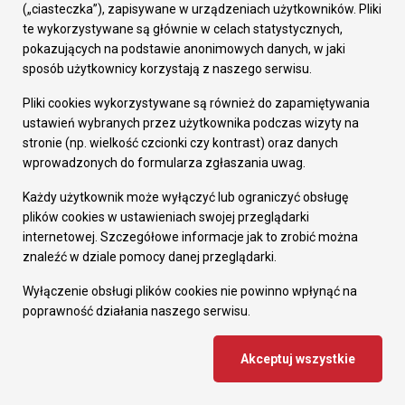
(„ciasteczka”), zapisywane w urządzeniach użytkowników. Pliki
Ośrodek Sportu i Rekreacji udostępnia dzieciom
te wykorzystywane są głównie w celach statystycznych,
pokazujących na podstawie anonimowych danych, w jaki
wraz z opiekunem baseny kryte za darmo.
sposób użytkownicy korzystają z naszego serwisu.
Pliki cookies wykorzystywane są również do zapamiętywania
ustawień wybranych przez użytkownika podczas wizyty na
stronie (np. wielkość czcionki czy kontrast) oraz danych
wprowadzonych do formularza zgłaszania uwag.
Każdy użytkownik może wyłączyć lub ograniczyć obsługę
plików cookies w ustawieniach swojej przeglądarki
internetowej. Szczegółowe informacje jak to zrobić można
znaleźć w dziale pomocy danej przeglądarki.
Wyłączenie obsługi plików cookies nie powinno wpłynąć na
poprawność działania naszego serwisu.
2019-03-26
Akceptuj wszystkie
Akcja szczepienia lisów
W dniach 4-13 kwietnia br. na terenie woj.