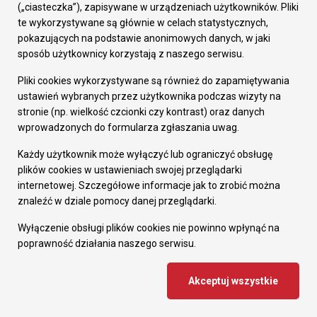
(„ciasteczka”), zapisywane w urządzeniach użytkowników. Pliki
te wykorzystywane są głównie w celach statystycznych,
pokazujących na podstawie anonimowych danych, w jaki
sposób użytkownicy korzystają z naszego serwisu.
Pliki cookies wykorzystywane są również do zapamiętywania
ustawień wybranych przez użytkownika podczas wizyty na
Zapisz się na newsletter
stronie (np. wielkość czcionki czy kontrast) oraz danych
wprowadzonych do formularza zgłaszania uwag.
Każdy użytkownik może wyłączyć lub ograniczyć obsługę
plików cookies w ustawieniach swojej przeglądarki
internetowej. Szczegółowe informacje jak to zrobić można
znaleźć w dziale pomocy danej przeglądarki.
Bądź na bieżąco z Rudą Śląską!
Wyłączenie obsługi plików cookies nie powinno wpłynąć na
poprawność działania naszego serwisu.
Szereg informacji o wydarzeniach kulturalnych, sprawach
mieszkańców oraz o tym, co dzieje się na co dzień w mieście.
Akceptuj wszystkie