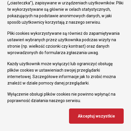
(„ciasteczka”), zapisywane w urządzeniach użytkowników. Pliki
Zapisz się na newsletter
te wykorzystywane są głównie w celach statystycznych,
pokazujących na podstawie anonimowych danych, w jaki
sposób użytkownicy korzystają z naszego serwisu.
Pliki cookies wykorzystywane są również do zapamiętywania
ustawień wybranych przez użytkownika podczas wizyty na
stronie (np. wielkość czcionki czy kontrast) oraz danych
wprowadzonych do formularza zgłaszania uwag.
Bądź na bieżąco z Rudą Śląską!
Szereg informacji o wydarzeniach kulturalnych, sprawach
Każdy użytkownik może wyłączyć lub ograniczyć obsługę
mieszkańców oraz o tym, co dzieje się na co dzień w mieście.
plików cookies w ustawieniach swojej przeglądarki
internetowej. Szczegółowe informacje jak to zrobić można
znaleźć w dziale pomocy danej przeglądarki.
Wyłączenie obsługi plików cookies nie powinno wpłynąć na
Pytanie kontrolne
*
Jaka jest
poprawność działania naszego serwisu.
suma 6 i 5?
Akceptuj wszystkie
Zapisz się
Zapisując się, wyrażasz zgodę na przetwarzanie Twojego adresu e-mail w celu