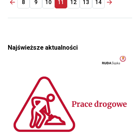
8
9
10
11
12
13
14
Najświeższe aktualności