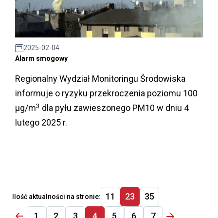
2025-02-04
Alarm smogowy
Regionalny Wydział Monitoringu Środowiska
informuje o ryzyku przekroczenia poziomu 100
3
µg/m
dla pyłu zawieszonego PM10 w dniu 4
lutego 2025 r.
11
23
35
Ilość aktualności na stronie:
1
2
3
4
5
6
7