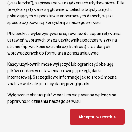
(„ciasteczka”), zapisywane w urządzeniach użytkowników. Pliki
Zapisując się, wyrażasz zgodę na przetwarzanie Twojego adresu e-mail w celu
te wykorzystywane są głównie w celach statystycznych,
wysyłki newslettera i oświadczasz że znana Ci jest
polityka prywatności i plików
pokazujących na podstawie anonimowych danych, w jaki
cookie
.
sposób użytkownicy korzystają z naszego serwisu.
Pliki cookies wykorzystywane są również do zapamiętywania
ustawień wybranych przez użytkownika podczas wizyty na
stronie (np. wielkość czcionki czy kontrast) oraz danych
wprowadzonych do formularza zgłaszania uwag.
Każdy użytkownik może wyłączyć lub ograniczyć obsługę
plików cookies w ustawieniach swojej przeglądarki
internetowej. Szczegółowe informacje jak to zrobić można
Urząd Miasta Ruda Śląska
znaleźć w dziale pomocy danej przeglądarki.
pl. Jana Pawła II 6, 41-709 Ruda Śląska
Wyłączenie obsługi plików cookies nie powinno wpłynąć na
tel. (+48 32) 244 90 00
poprawność działania naszego serwisu.
fax (+48 32) 248 73 48
e-mail: urzad@ruda-sl.pl
Ważne informacje
Akceptuj wszystkie
Komunikaty
Jakość powietrza