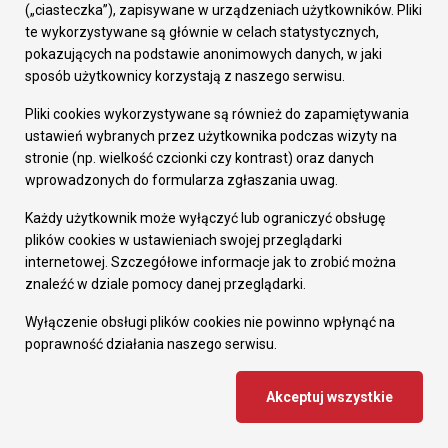
(„ciasteczka”), zapisywane w urządzeniach użytkowników. Pliki
te wykorzystywane są głównie w celach statystycznych,
pokazujących na podstawie anonimowych danych, w jaki
sposób użytkownicy korzystają z naszego serwisu.
Pliki cookies wykorzystywane są również do zapamiętywania
ustawień wybranych przez użytkownika podczas wizyty na
stronie (np. wielkość czcionki czy kontrast) oraz danych
wprowadzonych do formularza zgłaszania uwag.
Każdy użytkownik może wyłączyć lub ograniczyć obsługę
2024-12-18
plików cookies w ustawieniach swojej przeglądarki
Urząd Miasta krócej w Wigilię
internetowej. Szczegółowe informacje jak to zrobić można
znaleźć w dziale pomocy danej przeglądarki.
24 grudnia Urząd Miasta Ruda Śląska będzie
czynny dla klientów do godziny 12:00.
Wyłączenie obsługi plików cookies nie powinno wpłynąć na
poprawność działania naszego serwisu.
Akceptuj wszystkie