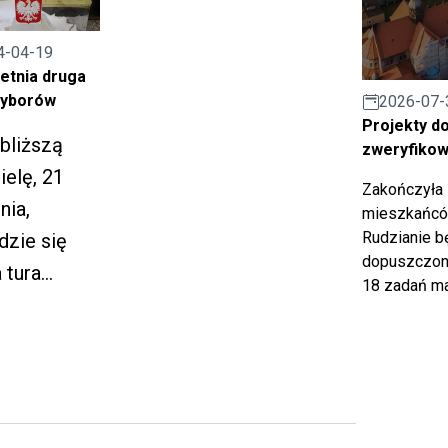
informacyjne
enia/zamk
online
a drogi w
4-04-19
dotyczące
etnia druga
zku z
zasad naboru do
wyborów
2026-07-
ami w
Projekty d
projektu
bliższą
ch
zweryfiko
"HoReCa –
ielę, 21
ntów
Zakończyła 
Dotacje na
nia,
cych.
mieszkańców
inwestycje".
Rudzianie b
zie się
dopuszczony
 tura
18 zadań ma
rów
rządowych