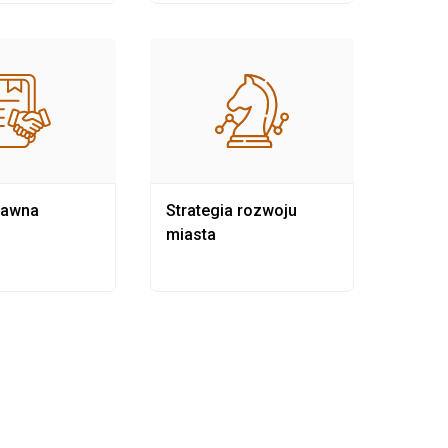
rawna
Strategia rozwoju
Pows
miasta
samo