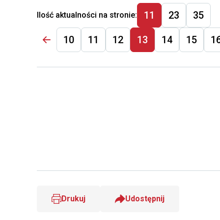
3
(1 ng/m
) w pyle
11
23
35
Ilość aktualności na stronie:
zawieszonym
PM10.
10
11
12
13
14
15
1
Drukuj
Udostępnij