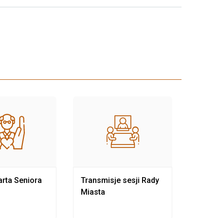
rta Seniora
Transmisje sesji Rady
Rewit
Miasta