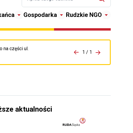
kańca
Gospodarka
Rudzkie NGO
 na części ul.
zejdź do porzpedniego komunikatu
1 / 1
Przejdź do nas
ższe aktualności