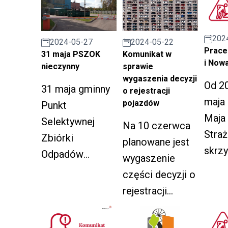
202
2024-05-22
2024-05-27
Prace 
Komunikat w
31 maja PSZOK
i Now
sprawie
nieczynny
wygaszenia decyzji
Od 2
31 maja gminny
o rejestracji
maja 
pojazdów
Punkt
Maja 
Selektywnej
Na 10 czerwca
Straż
Zbiórki
planowane jest
skrz
Odpadów
wygaszenie
ul. N
Komunalnych
części decyzji o
na ul
przy ul.
rejestracji
skrz
Noworudzkiej 8
pojazdów
ul. 1
będzie
wydanych przed