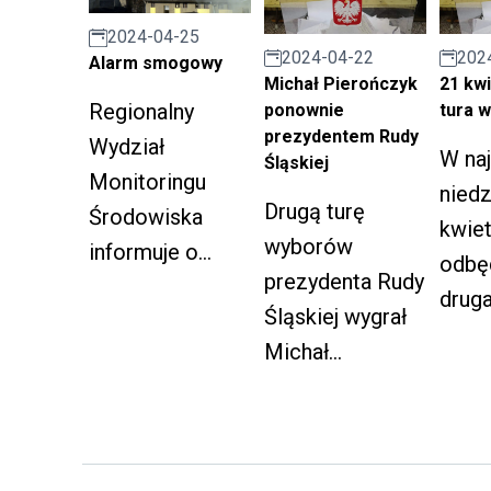
h sektor
zwęż
2024-04-25
społeczny i
nięci
2024-04-22
202
Alarm smogowy
gospodarczy.
Michał Pierończyk
21 kwi
zwią
Regionalny
ponownie
tura 
prac
prezydentem Rudy
Wydział
W naj
rama
Śląskiej
Monitoringu
niedz
remo
Drugą turę
Środowiska
kwiet
bieżą
wyborów
informuje o
odbęd
prezydenta Rudy
ryzyku
druga
Śląskiej wygrał
przekroczenia
wybo
Michał
średnioroczneg
samo
Pierończyk z
o poziomu
.
wynikiem
docelowego dla
70,45%.
benzo(a)pirenu