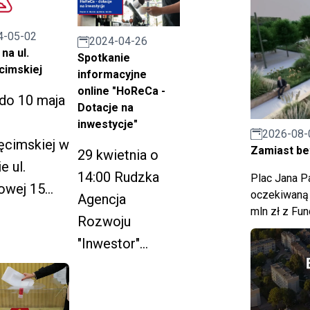
kości
zwężenia/zamk
ku nr 33
nięcia drogi w
4-05-02
2024-04-26
ąpią
związku z
na ul.
Spotkanie
cimskiej
nienia w
pracami w
informacyjne
online "HoReCa -
 oraz
ramach
do 10 maja
Dotacje na
lowe
remontów
inwestycje"
2026-08-
enia/zamk
bieżących.
ęcimskiej w
Zamiast bet
29 kwietnia o
a drogi w
e ul.
14:00 Rudzka
Plac Jana Pa
zku z
owej 15
oczekiwaną 
Agencja
ami w
elnica)
mln zł z Fu
Rozwoju
ch
ąpią
"Inwestor"
ntów
nienia w
zaprasza na
cych.
 oraz
spotkanie
lowe