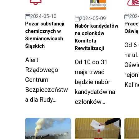
wyso
nieczynny.
14 marca 2005 r.
budyn
2024-05-10
202
2024-05-09
wyst
Pożar substancji
Prace 
Nabór kandydatów
chemicznych w
Oświę
utrud
na członków
Siemianowicach
Komitetu
ruchu
Od 6 
Śląskich
Rewitalizacji
chwi
na ul.
Alert
zwęż
Od 10 do 31
Oświ
Rządowego
nięci
maja trwać
rejoni
Centrum
zwią
będzie nabór
Kalin
Bezpieczeństw
prac
kandydatów na
(strz
a dla Rudy
rama
członków
wyst
Śląskiej.
remo
Komitetu
utrud
bieżą
Rewitalizacji
ruchu
reprezentującyc
chwi