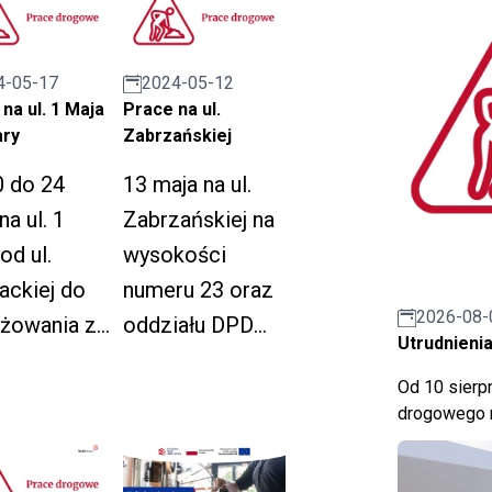
4-05-17
2024-05-12
na ul. 1 Maja
Prace na ul.
ary
Zabrzańskiej
0 do 24
13 maja na ul.
na ul. 1
Zabrzańskiej na
od ul.
wysokości
ackiej do
numeru 23 oraz
2026-08-
yżowania z
oddziału DPD
Utrudnienia
owary oraz
wystąpią
Od 10 sierpn
. Nowary od
utrudnienia w
drogowego n
yżowania z
ruchu oraz
 Maja do
chwilowe