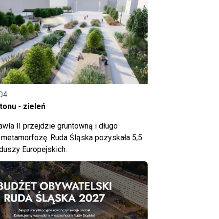
04
onu - zieleń
wła II przejdzie gruntowną i długo
metamorfozę. Ruda Śląska pozyskała 5,5
nduszy Europejskich.