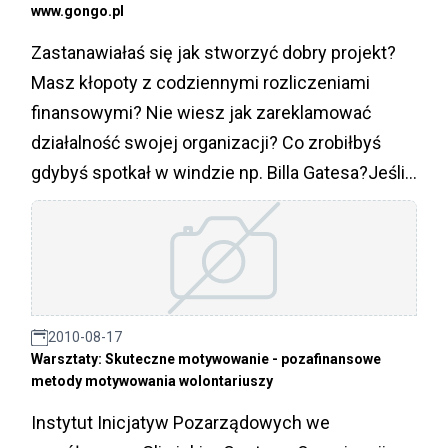
www.gongo.pl
Zastanawiałaś się jak stworzyć dobry projekt?
Masz kłopoty z codziennymi rozliczeniami
finansowymi? Nie wiesz jak zareklamować
działalność swojej organizacji? Co zrobiłbyś
gdybyś spotkał w windzie np. Billa Gatesa?Jeśli
interesuje Cię odpowiedź na któreś z tych pytań
wejdź na portal www.gongo.pl i skorzystaj z
bezpłatnych kursów e-learningowych dla
członków, pracowników i wolontariuszy śląskich
organizacji pozarządowych.
2010-08-17
Warsztaty: Skuteczne motywowanie - pozafinansowe
metody motywowania wolontariuszy
Instytut Inicjatyw Pozarządowych we