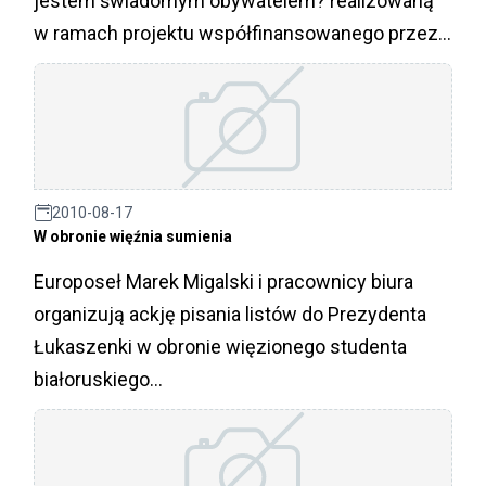
jestem świadomym obywatelem? realizowaną
w ramach projektu współfinansowanego przez
Program Operacyjny Fundusz Inicjatyw
Obywatelskich. Honorowy patronat nad
konferencją sprawują dr Janusz Kochanowski ?
Rzecznik Praw Obywatelskich Rzeczpospolitej
Polskiej oraz Prezydent Miasta Ruda Sląska
2010-08-17
Andrzej Stania, .
W obronie więźnia sumienia
Europoseł Marek Migalski i pracownicy biura
organizują ackję pisania listów do Prezydenta
Łukaszenki w obronie więzionego studenta
białoruskiego...