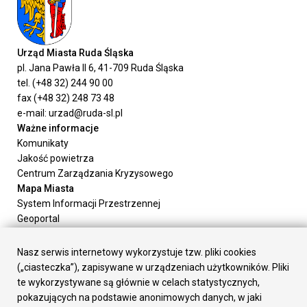
Urząd Miasta Ruda Śląska
pl. Jana Pawła II 6, 41-709 Ruda Śląska
tel. (+48 32) 244 90 00
fax (+48 32) 248 73 48
e-mail: urzad@ruda-sl.pl
Ważne informacje
Komunikaty
Jakość powietrza
Centrum Zarządzania Kryzysowego
Mapa Miasta
System Informacji Przestrzennej
Geoportal
Urząd Miasta
Załatw sprawę
Nasz serwis internetowy wykorzystuje tzw. pliki cookies
Prezydent Miasta
(„ciasteczka”), zapisywane w urządzeniach użytkowników. Pliki
Rada Miasta
te wykorzystywane są głównie w celach statystycznych,
Wydziały
pokazujących na podstawie anonimowych danych, w jaki