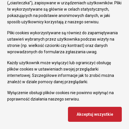
(„ciasteczka”), zapisywane w urządzeniach użytkowników. Pliki
te wykorzystywane są głównie w celach statystycznych,
pokazujących na podstawie anonimowych danych, w jaki
sposób użytkownicy korzystają z naszego serwisu.
Pliki cookies wykorzystywane są również do zapamiętywania
ustawień wybranych przez użytkownika podczas wizyty na
stronie (np. wielkość czcionki czy kontrast) oraz danych
Urząd Miasta Ruda Śląska
wprowadzonych do formularza zgłaszania uwag.
pl. Jana Pawła II 6, 41-709 Ruda Śląska
tel. (+48 32) 244 90 00
Każdy użytkownik może wyłączyć lub ograniczyć obsługę
fax (+48 32) 248 73 48
plików cookies w ustawieniach swojej przeglądarki
e-mail: urzad@ruda-sl.pl
internetowej. Szczegółowe informacje jak to zrobić można
Ważne informacje
znaleźć w dziale pomocy danej przeglądarki.
Komunikaty
Wyłączenie obsługi plików cookies nie powinno wpłynąć na
Jakość powietrza
poprawność działania naszego serwisu.
Centrum Zarządzania Kryzysowego
Mapa Miasta
System Informacji Przestrzennej
Akceptuj wszystkie
Geoportal
Urząd Miasta