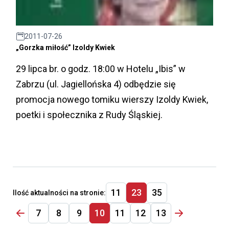
2011-07-26
„Gorzka miłość” Izoldy Kwiek
29 lipca br. o godz. 18:00 w Hotelu „Ibis” w
Zabrzu (ul. Jagiellońska 4) odbędzie się
promocja nowego tomiku wierszy Izoldy Kwiek,
poetki i społecznika z Rudy Śląskiej.
11
23
35
Ilość aktualności na stronie:
7
8
9
10
11
12
13